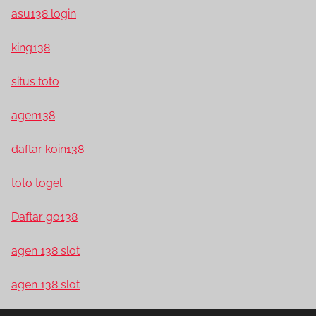
asu138 login
king138
situs toto
agen138
daftar koin138
toto togel
Daftar go138
agen 138 slot
agen 138 slot