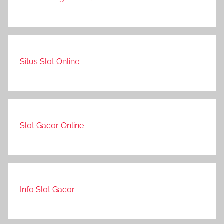
Situs Slot Online
Slot Gacor Online
Info Slot Gacor