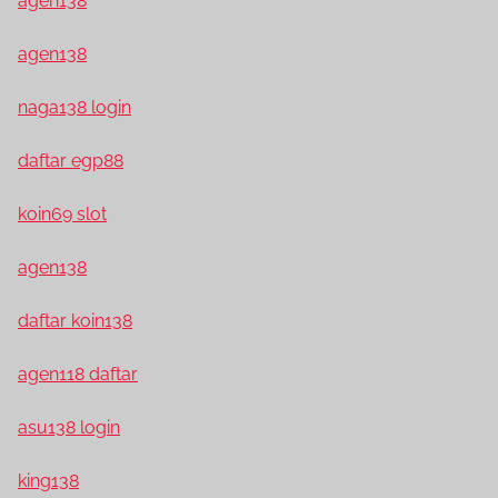
agen138
agen138
naga138 login
daftar egp88
koin69 slot
agen138
daftar koin138
agen118 daftar
asu138 login
king138