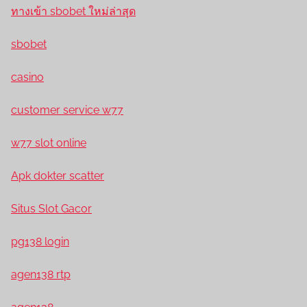
ทางเข้า sbobet ใหม่ล่าสุด
sbobet
casino
customer service w77
w77 slot online
Apk dokter scatter
Situs Slot Gacor
pg138 login
agen138 rtp