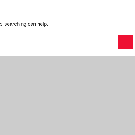
ps searching can help.