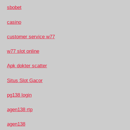
sbobet
casino
customer service w77
w77 slot online
Apk dokter scatter
Situs Slot Gacor
pg138 login
agen138 rtp
agen138