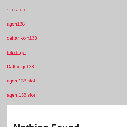
situs toto
agen138
daftar koin138
toto togel
Daftar go138
agen 138 slot
agen 138 slot