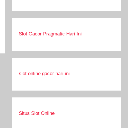
Slot Gacor Pragmatic Hari Ini
slot online gacor hari ini
Situs Slot Online