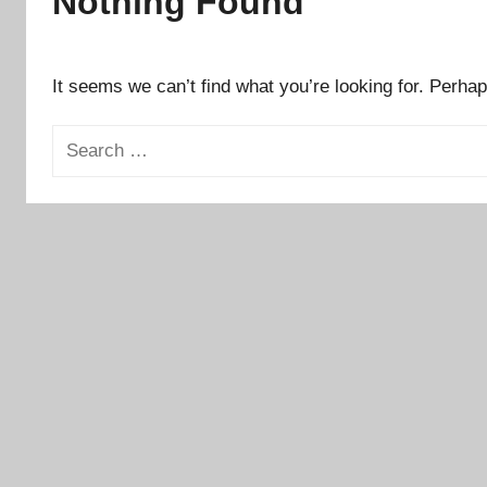
Nothing Found
It seems we can’t find what you’re looking for. Perha