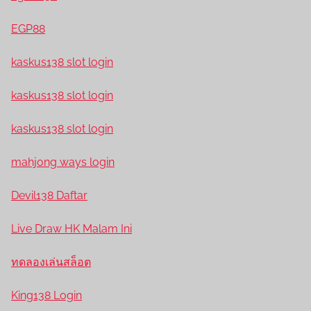
EGP88
kaskus138 slot login
kaskus138 slot login
kaskus138 slot login
mahjong ways login
Devil138 Daftar
Live Draw HK Malam Ini
ทดลองเล่นสล็อต
King138 Login