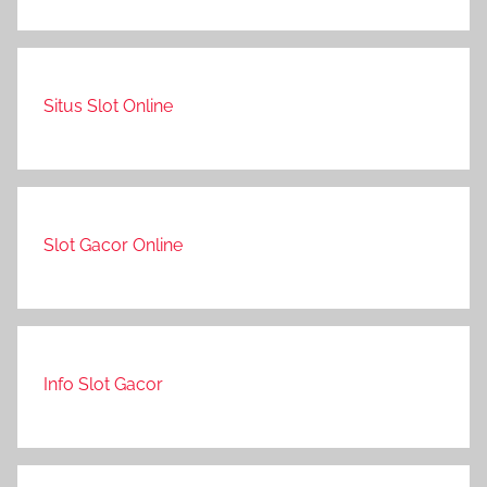
Situs Slot Online
Slot Gacor Online
Info Slot Gacor