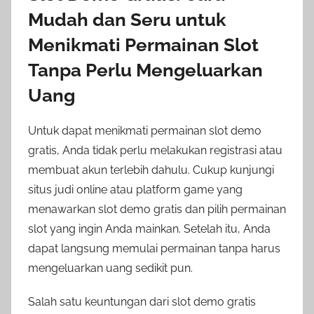
Mudah dan Seru untuk
Menikmati Permainan Slot
Tanpa Perlu Mengeluarkan
Uang
Untuk dapat menikmati permainan slot demo
gratis, Anda tidak perlu melakukan registrasi atau
membuat akun terlebih dahulu. Cukup kunjungi
situs judi online atau platform game yang
menawarkan slot demo gratis dan pilih permainan
slot yang ingin Anda mainkan. Setelah itu, Anda
dapat langsung memulai permainan tanpa harus
mengeluarkan uang sedikit pun.
Salah satu keuntungan dari slot demo gratis