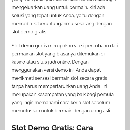
mengeluarkan uang untuk bermain, kini ada
solusi yang tepat untuk Anda, yaitu dengan
mencoba keberuntunganmu sekarang dengan
slot demo gratis!
Slot demo gratis merupakan versi percobaan dari
permainan slot yang biasanya ditemukan di
kasino atau situs judi online. Dengan
menggunakan versi demo ini, Anda dapat
menikmati sensasi bermain slot secara gratis
tanpa harus mempertaruhkan uang Anda. Ini
merupakan kesempatan yang baik bagi pemula
yang ingin memahami cara kerja slot sebelum
memutuskan untuk bermain dengan uang asli.
Slot Demo Gratis: Cara