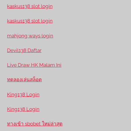
kaskus138 slot login
kaskus138 slot login
mahjong ways login
Devil138 Daftar
Live Draw HK Malam Ini
ทดลองเล่นสล็อต
King138 Login
King138 Login
ทางเข้า sbobet ใหม่ล่าสุด