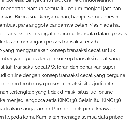
 mendaftar. Namun semua itu belum menjadi jaminan
narikan. Bicara soal kenyamanan, hampir semua mesin
embuat para anggota bandarnya betah. Masih ada hal
kan transaksi akan sangat menemui kendala dalam proses
ik dalam menangani proses transaksi tersebut.
kap yang menggunakan konsep transaksi cepat untuk
ber yang puas dengan konsep transaksi cepat yang
stilah transaksi cepat? Setoran dan penarikan super
 judi online dengan konsep transaksi cepat yang berguna
engan lambatnya proses transaksi situs judi online
n terlengkap yang tidak dimiliki situs judi online
ka menjadi anggota setia KING138. Selain itu, KING138
ibadi akan sangat aman. Pemain tidak perlu khawatir
an kepada kami. Kami akan menjaga semua data pribadi