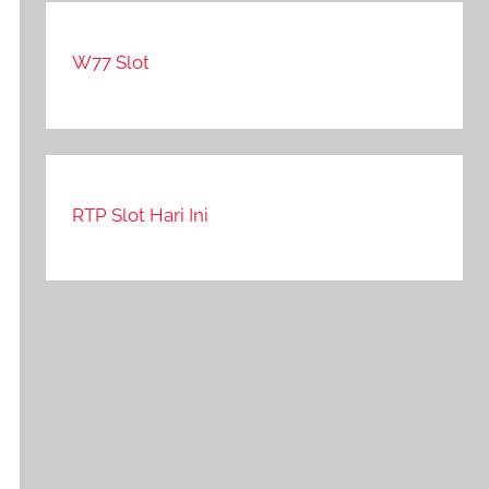
W77 Slot
RTP Slot Hari Ini