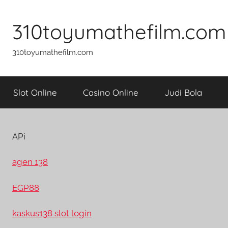
Skip
to
310toyumathefilm.com
content
310toyumathefilm.com
Slot Online
Casino Online
Judi Bola
APi
agen 138
EGP88
kaskus138 slot login