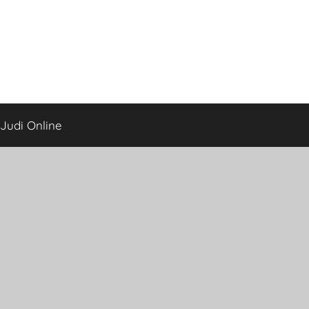
Judi Online