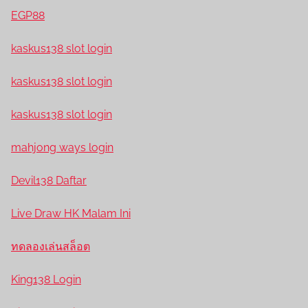
EGP88
kaskus138 slot login
kaskus138 slot login
kaskus138 slot login
mahjong ways login
Devil138 Daftar
Live Draw HK Malam Ini
ทดลองเล่นสล็อต
King138 Login