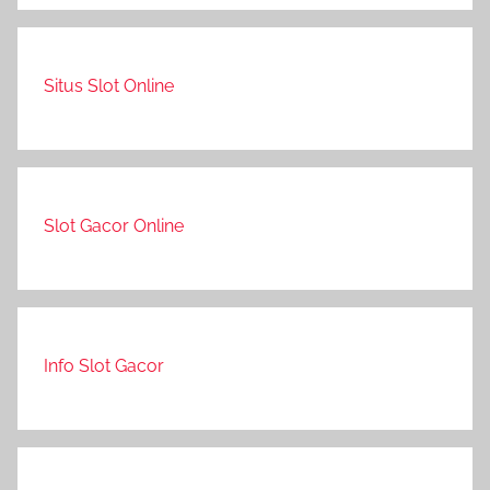
Situs Slot Online
Slot Gacor Online
Info Slot Gacor