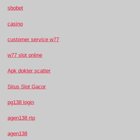
sbobet
casino
customer service w77
w77 slot online
Apk dokter scatter
Situs Slot Gacor
pg138 login
agen138 rtp
agen138