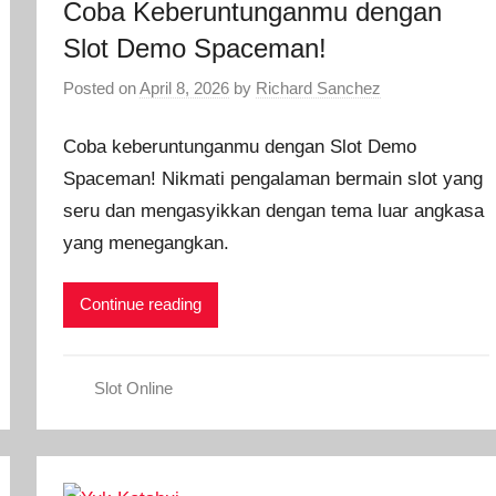
Coba Keberuntunganmu dengan
Slot Demo Spaceman!
Posted on
April 8, 2026
by
Richard Sanchez
Coba keberuntunganmu dengan Slot Demo
Spaceman! Nikmati pengalaman bermain slot yang
seru dan mengasyikkan dengan tema luar angkasa
yang menegangkan.
Continue reading
Slot Online