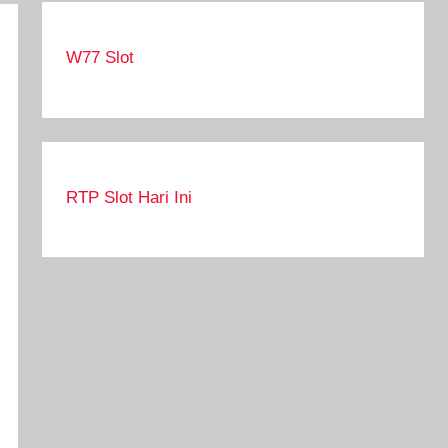
W77 Slot
RTP Slot Hari Ini