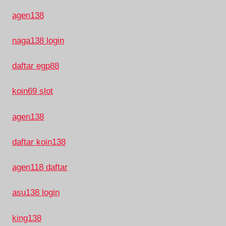
agen138
naga138 login
daftar egp88
koin69 slot
agen138
daftar koin138
agen118 daftar
asu138 login
king138