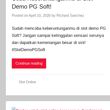
Demo PG Soft!
Posted on
April 10, 2026
by
Richard Sanchez
Sudah mencoba keberuntunganmu di slot demo PG
Soft? Jangan sampai ketinggalan sensasi serunya
dan dapatkan kemenangan besar di sini!
#SlotDemoPGSoft
Continue reading
Slot Online