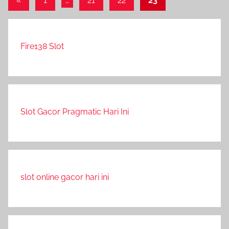
«
1
…
21
22
23
Posts
pos
Fire138 Slot
Slot Gacor Pragmatic Hari Ini
slot online gacor hari ini