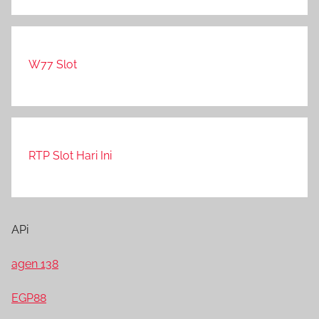
W77 Slot
RTP Slot Hari Ini
APi
agen 138
EGP88