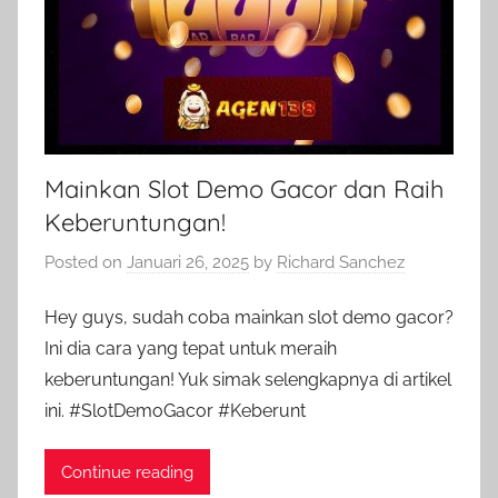
Mainkan Slot Demo Gacor dan Raih
Keberuntungan!
Posted on
Januari 26, 2025
by
Richard Sanchez
Hey guys, sudah coba mainkan slot demo gacor?
Ini dia cara yang tepat untuk meraih
keberuntungan! Yuk simak selengkapnya di artikel
ini. #SlotDemoGacor #Keberunt
Continue reading