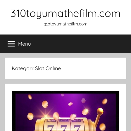
Skip
310toyumathefilm.com
to
content
310toyumathefilm.com
Menu
Kategori:
Slot Online