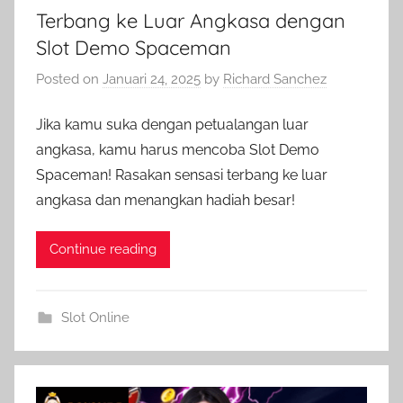
Terbang ke Luar Angkasa dengan
Slot Demo Spaceman
Posted on
Januari 24, 2025
by
Richard Sanchez
Jika kamu suka dengan petualangan luar
angkasa, kamu harus mencoba Slot Demo
Spaceman! Rasakan sensasi terbang ke luar
angkasa dan menangkan hadiah besar!
Continue reading
Slot Online