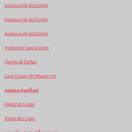
kaskus138 slot login
kaskus138 slot login
kaskus138 slot login
mahjong ways login
Devil138 Daftar
Live Draw HK Malam Ini
ทดลองเล่นสล็อต
King138 Login
King138 Login