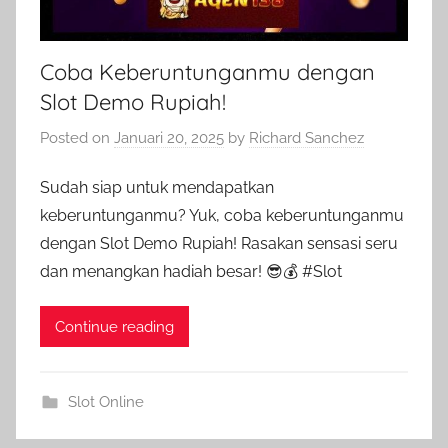
Coba Keberuntunganmu dengan
Slot Demo Rupiah!
Posted on
Januari 20, 2025
by
Richard Sanchez
Sudah siap untuk mendapatkan
keberuntunganmu? Yuk, coba keberuntunganmu
dengan Slot Demo Rupiah! Rasakan sensasi seru
dan menangkan hadiah besar! 😎💰 #Slot
Continue reading
Slot Online