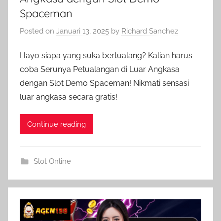
Spaceman
Posted on
Januari 13, 2025
by
Richard Sanchez
Hayo siapa yang suka bertualang? Kalian harus
coba Serunya Petualangan di Luar Angkasa
dengan Slot Demo Spaceman! Nikmati sensasi
luar angkasa secara gratis!
Continue reading
Slot Online