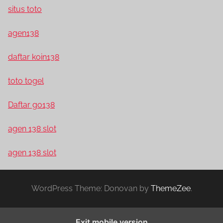
situs toto
agen138
daftar koin138
toto togel
Daftar go138
agen 138 slot
agen 138 slot
WordPress Theme: Donovan by
ThemeZee
.
Exit mobile version