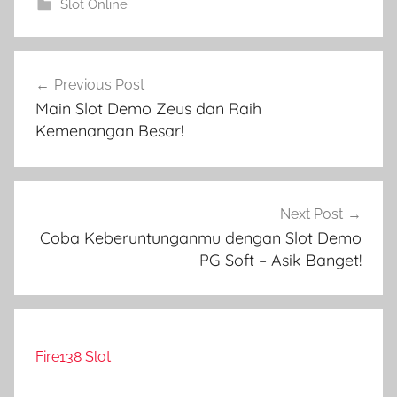
Slot Online
Navigasi
Previous Post
pos
Main Slot Demo Zeus dan Raih
Kemenangan Besar!
Next Post
Coba Keberuntunganmu dengan Slot Demo
PG Soft – Asik Banget!
Fire138 Slot