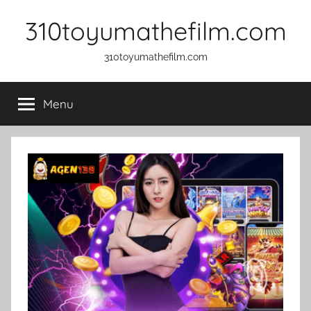
Skip
310toyumathefilm.com
to
content
310toyumathefilm.com
Menu