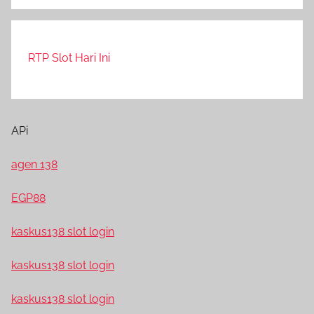
RTP Slot Hari Ini
APi
agen 138
EGP88
kaskus138 slot login
kaskus138 slot login
kaskus138 slot login