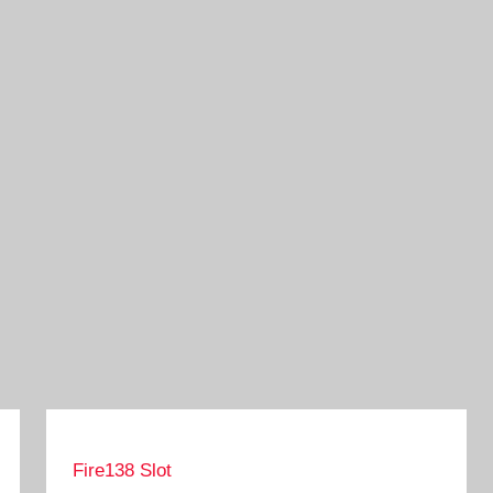
Fire138 Slot