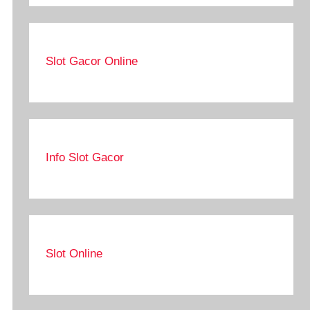
Slot Gacor Online
Info Slot Gacor
Slot Online