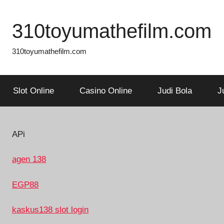
Skip
to
310toyumathefilm.com
content
310toyumathefilm.com
Slot Online
Casino Online
Judi Bola
APi
agen 138
EGP88
kaskus138 slot login