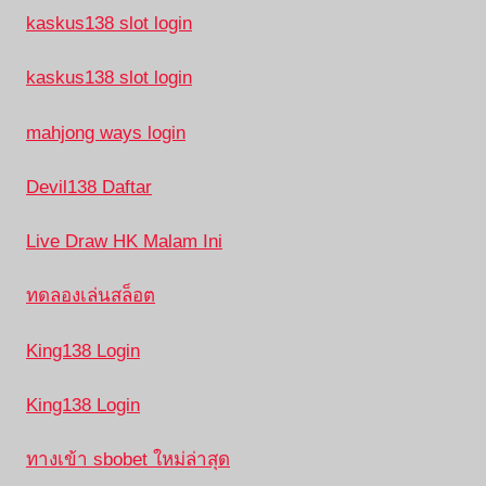
kaskus138 slot login
kaskus138 slot login
mahjong ways login
Devil138 Daftar
Live Draw HK Malam Ini
ทดลองเล่นสล็อต
King138 Login
King138 Login
ทางเข้า sbobet ใหม่ล่าสุด