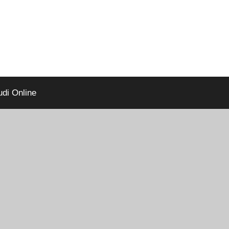
Judi Online