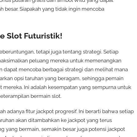
 bonus putaran gratis dan simbol Wild yang dapat
besar. Siapakah yang tidak ingin mencoba
Slot Futuristik!
eruntungan, tetapi juga tentang strategi. Setiap
emaksimalkan peluang mereka untuk memenangkan
n dapat mencoba berbagai strategi dan melihat mana
warkan opsi taruhan yang beragam, sehingga pemain
t mereka. Ini adalah kesempatan yang sempurna untuk
terampilan bermain slot.
adanya fitur jackpot progresif. Ini berarti bahwa setiap
aruhan akan ditambahkan ke jackpot yang terus
g yang bermain, semakin besar juga potensi jackpot