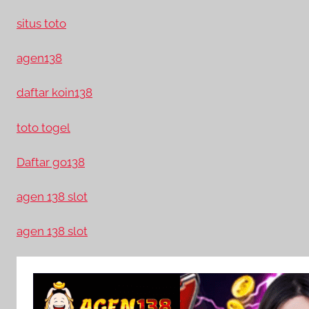
situs toto
agen138
daftar koin138
toto togel
Daftar go138
agen 138 slot
agen 138 slot