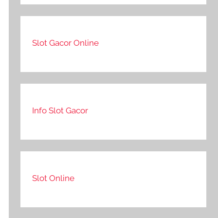
Slot Gacor Online
Info Slot Gacor
Slot Online