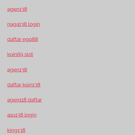
agen138
naga138 login
daftar egp88
koin69 slot
agen138
daftar koin138
agen118 daftar
asu138 login
king138