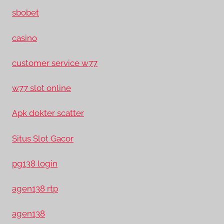
sbobet
casino
customer service w77
w77 slot online
Apk dokter scatter
Situs Slot Gacor
pg138 login
agen138 rtp
agen138