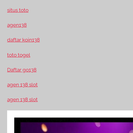
situs toto
agen138
daftar koin138
toto togel
Daftar go138
agen 138 slot
agen 138 slot