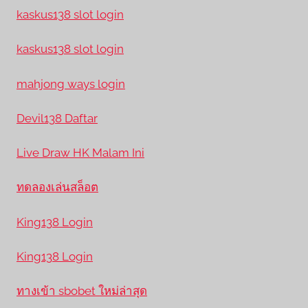
kaskus138 slot login
kaskus138 slot login
mahjong ways login
Devil138 Daftar
Live Draw HK Malam Ini
ทดลองเล่นสล็อต
King138 Login
King138 Login
ทางเข้า sbobet ใหม่ล่าสุด