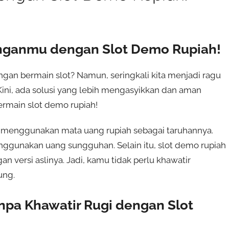
nganmu dengan Slot Demo Rupiah!
an bermain slot? Namun, seringkali kita menjadi ragu
ini, ada solusi yang lebih mengasyikkan dan aman
main slot demo rupiah!
ng menggunakan mata uang rupiah sebagai taruhannya.
nggunakan uang sungguhan. Selain itu, slot demo rupiah
versi aslinya. Jadi, kamu tidak perlu khawatir
ung.
anpa Khawatir Rugi dengan Slot