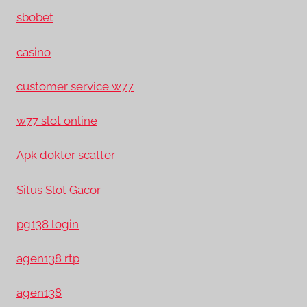
sbobet
casino
customer service w77
w77 slot online
Apk dokter scatter
Situs Slot Gacor
pg138 login
agen138 rtp
agen138