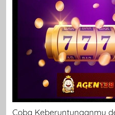
Coba Keberuntunganmu de