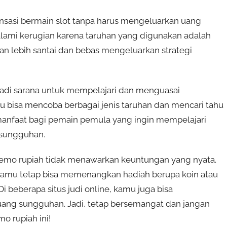
nsasi bermain slot tanpa harus mengeluarkan uang
alami kerugian karena taruhan yang digunakan adalah
an lebih santai dan bebas mengeluarkan strategi
njadi sarana untuk mempelajari dan menguasai
mu bisa mencoba berbagai jenis taruhan dan mencari tahu
anfaat bagi pemain pemula yang ingin mempelajari
 sungguhan.
demo rupiah tidak menawarkan keuntungan yang nyata.
kamu tetap bisa memenangkan hadiah berupa koin atau
i beberapa situs judi online, kamu juga bisa
ng sungguhan. Jadi, tetap bersemangat dan jangan
 rupiah ini!