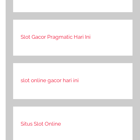
Slot Gacor Pragmatic Hari Ini
slot online gacor hari ini
Situs Slot Online