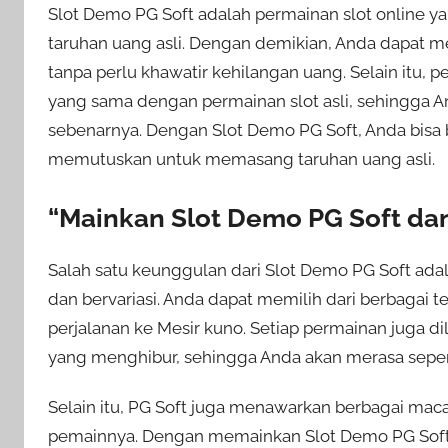
Slot Demo PG Soft adalah permainan slot online y
taruhan uang asli. Dengan demikian, Anda dapat 
tanpa perlu khawatir kehilangan uang. Selain itu, p
yang sama dengan permainan slot asli, sehingga A
sebenarnya. Dengan Slot Demo PG Soft, Anda bisa
memutuskan untuk memasang taruhan uang asli.
“Mainkan Slot Demo PG Soft dan
Salah satu keunggulan dari Slot Demo PG Soft ada
dan bervariasi. Anda dapat memilih dari berbagai te
perjalanan ke Mesir kuno. Setiap permainan juga d
yang menghibur, sehingga Anda akan merasa seper
Selain itu, PG Soft juga menawarkan berbagai mac
pemainnya. Dengan memainkan Slot Demo PG Soft