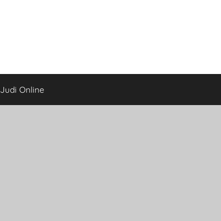
Judi Online