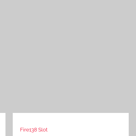
Fire138 Slot