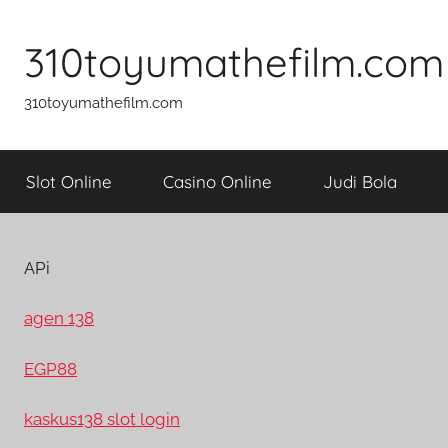
Skip
to
310toyumathefilm.com
content
310toyumathefilm.com
Slot Online
Casino Online
Judi Bola
APi
agen 138
EGP88
kaskus138 slot login