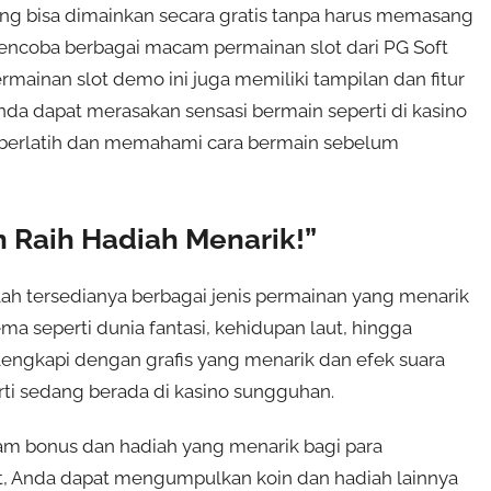
ang bisa dimainkan secara gratis tanpa harus memasang
mencoba berbagai macam permainan slot dari PG Soft
ermainan slot demo ini juga memiliki tampilan dan fitur
nda dapat merasakan sensasi bermain seperti di kasino
 berlatih dan memahami cara bermain sebelum
 Raih Hadiah Menarik!”
lah tersedianya berbagai jenis permainan yang menarik
ma seperti dunia fantasi, kehidupan laut, hingga
ilengkapi dengan grafis yang menarik dan efek suara
ti sedang berada di kasino sungguhan.
am bonus dan hadiah yang menarik bagi para
, Anda dapat mengumpulkan koin dan hadiah lainnya