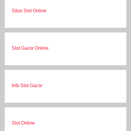
Situs Slot Online
Slot Gacor Online
Info Slot Gacor
Slot Online