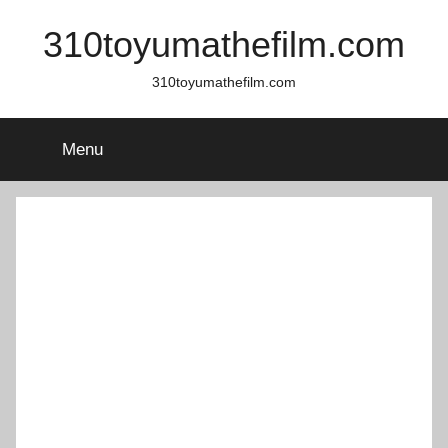
Skip
310toyumathefilm.com
to
content
310toyumathefilm.com
Menu