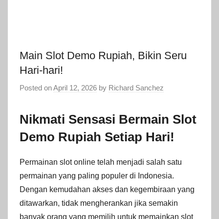
Main Slot Demo Rupiah, Bikin Seru
Hari-hari!
Posted on
April 12, 2026
by
Richard Sanchez
Nikmati Sensasi Bermain Slot
Demo Rupiah Setiap Hari!
Permainan slot online telah menjadi salah satu
permainan yang paling populer di Indonesia.
Dengan kemudahan akses dan kegembiraan yang
ditawarkan, tidak mengherankan jika semakin
banyak orang yang memilih untuk memainkan slot