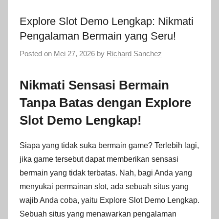
Explore Slot Demo Lengkap: Nikmati
Pengalaman Bermain yang Seru!
Posted on
Mei 27, 2026
by
Richard Sanchez
Nikmati Sensasi Bermain
Tanpa Batas dengan Explore
Slot Demo Lengkap!
Siapa yang tidak suka bermain game? Terlebih lagi,
jika game tersebut dapat memberikan sensasi
bermain yang tidak terbatas. Nah, bagi Anda yang
menyukai permainan slot, ada sebuah situs yang
wajib Anda coba, yaitu Explore Slot Demo Lengkap.
Sebuah situs yang menawarkan pengalaman