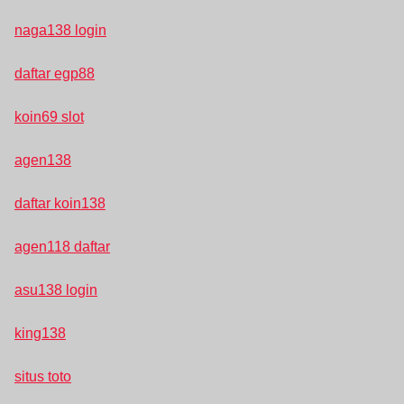
naga138 login
daftar egp88
koin69 slot
agen138
daftar koin138
agen118 daftar
asu138 login
king138
situs toto