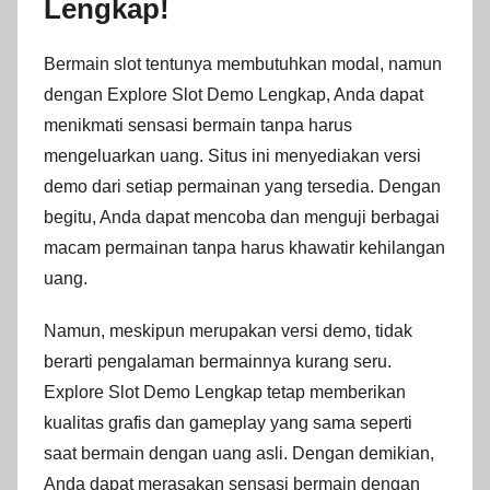
Lengkap!
Bermain slot tentunya membutuhkan modal, namun
dengan Explore Slot Demo Lengkap, Anda dapat
menikmati sensasi bermain tanpa harus
mengeluarkan uang. Situs ini menyediakan versi
demo dari setiap permainan yang tersedia. Dengan
begitu, Anda dapat mencoba dan menguji berbagai
macam permainan tanpa harus khawatir kehilangan
uang.
Namun, meskipun merupakan versi demo, tidak
berarti pengalaman bermainnya kurang seru.
Explore Slot Demo Lengkap tetap memberikan
kualitas grafis dan gameplay yang sama seperti
saat bermain dengan uang asli. Dengan demikian,
Anda dapat merasakan sensasi bermain dengan