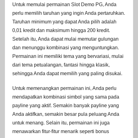
Untuk memulai permainan Slot Demo PG, Anda
perlu memilih taruhan yang ingin Anda pertaruhkan.
Taruhan minimum yang dapat Anda pilih adalah
0,01 kredit dan maksimum hingga 200 kredit.
Setelah itu, Anda dapat mulai memutar gulungan
dan menunggu kombinasi yang menguntungkan.
Permainan ini memiliki tema yang bervariasi, mulai
dari tema petualangan, fantasi hingga klasik,
sehingga Anda dapat memilih yang paling disukai.
Untuk memenangkan permainan ini, Anda perlu
mendapatkan kombinasi simbol yang sama pada
payline yang aktif. Semakin banyak payline yang
Anda aktifkan, semakin besar pula peluang Anda
untuk menang. Selain itu, permainan ini juga
menawarkan fitur-fitur menarik seperti bonus