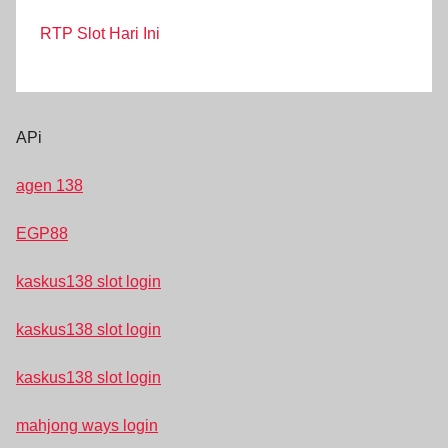
RTP Slot Hari Ini
APi
agen 138
EGP88
kaskus138 slot login
kaskus138 slot login
kaskus138 slot login
mahjong ways login