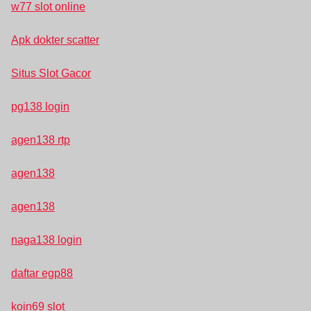
w77 slot online
Apk dokter scatter
Situs Slot Gacor
pg138 login
agen138 rtp
agen138
agen138
naga138 login
daftar egp88
koin69 slot