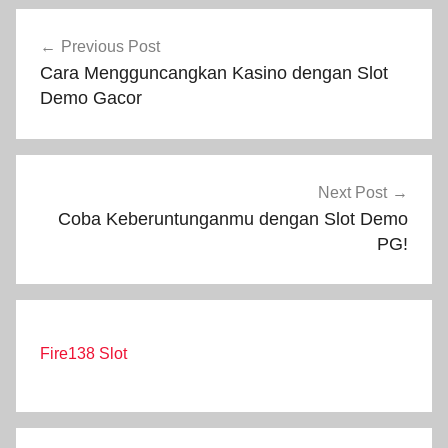
Navigasi
Previous Post
pos
Cara Mengguncangkan Kasino dengan Slot
Demo Gacor
Next Post
Coba Keberuntunganmu dengan Slot Demo
PG!
Fire138 Slot