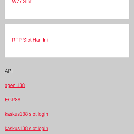
W77 Slot
RTP Slot Hari Ini
APi
agen 138
EGP88
kaskus138 slot login
kaskus138 slot login