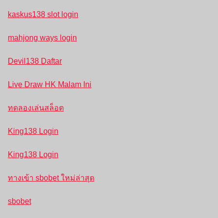
kaskus138 slot login
mahjong ways login
Devil138 Daftar
Live Draw HK Malam Ini
ทดลองเล่นสล็อต
King138 Login
King138 Login
ทางเข้า sbobet ใหม่ล่าสุด
sbobet