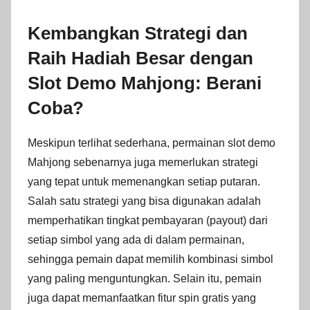
Kembangkan Strategi dan
Raih Hadiah Besar dengan
Slot Demo Mahjong: Berani
Coba?
Meskipun terlihat sederhana, permainan slot demo
Mahjong sebenarnya juga memerlukan strategi
yang tepat untuk memenangkan setiap putaran.
Salah satu strategi yang bisa digunakan adalah
memperhatikan tingkat pembayaran (payout) dari
setiap simbol yang ada di dalam permainan,
sehingga pemain dapat memilih kombinasi simbol
yang paling menguntungkan. Selain itu, pemain
juga dapat memanfaatkan fitur spin gratis yang