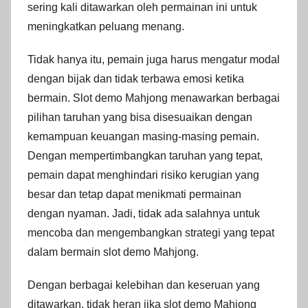
sering kali ditawarkan oleh permainan ini untuk
meningkatkan peluang menang.
Tidak hanya itu, pemain juga harus mengatur modal
dengan bijak dan tidak terbawa emosi ketika
bermain. Slot demo Mahjong menawarkan berbagai
pilihan taruhan yang bisa disesuaikan dengan
kemampuan keuangan masing-masing pemain.
Dengan mempertimbangkan taruhan yang tepat,
pemain dapat menghindari risiko kerugian yang
besar dan tetap dapat menikmati permainan
dengan nyaman. Jadi, tidak ada salahnya untuk
mencoba dan mengembangkan strategi yang tepat
dalam bermain slot demo Mahjong.
Dengan berbagai kelebihan dan keseruan yang
ditawarkan, tidak heran jika slot demo Mahjong