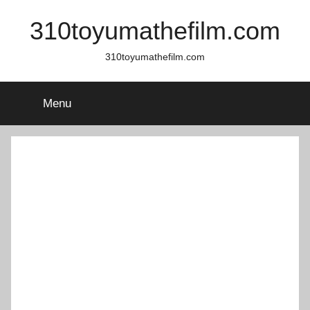
Skip
310toyumathefilm.com
to
content
310toyumathefilm.com
Menu