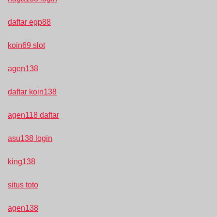
daftar egp88
koin69 slot
agen138
daftar koin138
agen118 daftar
asu138 login
king138
situs toto
agen138