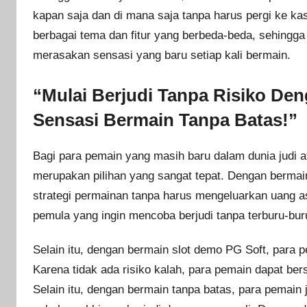
kapan saja dan di mana saja tanpa harus pergi ke kas
berbagai tema dan fitur yang berbeda-beda, sehingga
merasakan sensasi yang baru setiap kali bermain.
“Mulai Berjudi Tanpa Risiko De
Sensasi Bermain Tanpa Batas!”
Bagi para pemain yang masih baru dalam dunia judi 
merupakan pilihan yang sangat tepat. Dengan bermai
strategi permainan tanpa harus mengeluarkan uang as
pemula yang ingin mencoba berjudi tanpa terburu-bur
Selain itu, dengan bermain slot demo PG Soft, para 
Karena tidak ada risiko kalah, para pemain dapat be
Selain itu, dengan bermain tanpa batas, para pemain