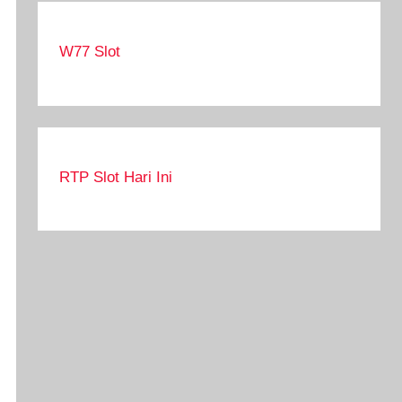
W77 Slot
RTP Slot Hari Ini