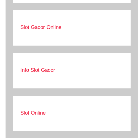
Slot Gacor Online
Info Slot Gacor
Slot Online