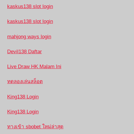
kaskus138 slot login
kaskus138 slot login
mahjong ways login
Devil138 Daftar
Live Draw HK Malam Ini
ทดลองเล่นสล็อต
King138 Login
King138 Login
ทางเข้า sbobet ใหม่ล่าสุด