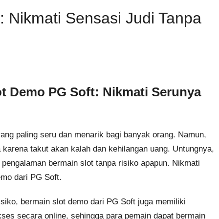
 Nikmati Sensasi Judi Tanpa
t Demo PG Soft: Nikmati Serunya
 yang paling seru dan menarik bagi banyak orang. Namun,
 karena takut akan kalah dan kehilangan uang. Untungnya,
 pengalaman bermain slot tanpa risiko apapun. Nikmati
emo dari PG Soft.
siko, bermain slot demo dari PG Soft juga memiliki
akses secara online, sehingga para pemain dapat bermain