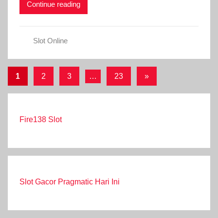
Continue reading
Slot Online
Paginasi
Next
1
2
3
…
23
»
Posts
pos
Fire138 Slot
Slot Gacor Pragmatic Hari Ini