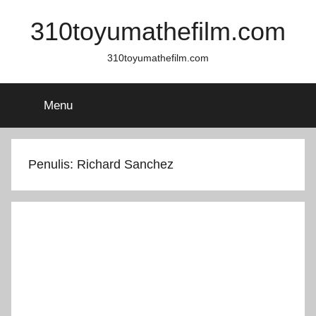
Skip
310toyumathefilm.com
to
content
310toyumathefilm.com
Menu
Penulis:
Richard Sanchez