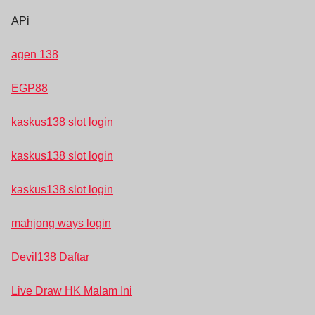
APi
agen 138
EGP88
kaskus138 slot login
kaskus138 slot login
kaskus138 slot login
mahjong ways login
Devil138 Daftar
Live Draw HK Malam Ini