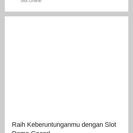
Slot Online
Raih Keberuntunganmu dengan Slot