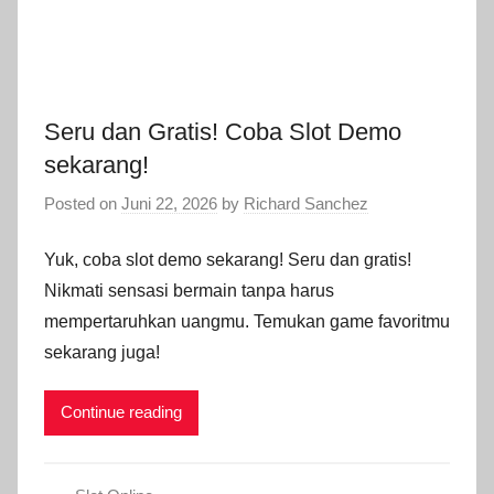
Seru dan Gratis! Coba Slot Demo
sekarang!
Posted on
Juni 22, 2026
by
Richard Sanchez
Yuk, coba slot demo sekarang! Seru dan gratis!
Nikmati sensasi bermain tanpa harus
mempertaruhkan uangmu. Temukan game favoritmu
sekarang juga!
Continue reading