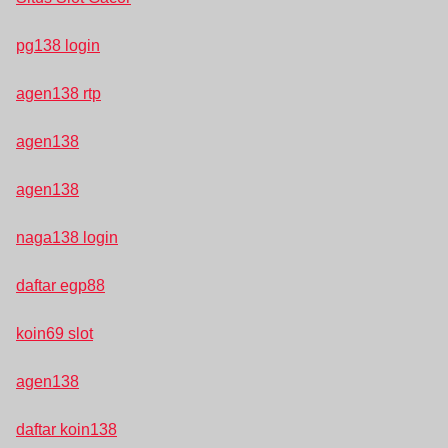
pg138 login
agen138 rtp
agen138
agen138
naga138 login
daftar egp88
koin69 slot
agen138
daftar koin138