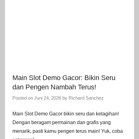
Main Slot Demo Gacor: Bikin Seru
dan Pengen Nambah Terus!
Posted on
Juni 24, 2026
by
Richard Sanchez
Main Slot Demo Gacor bikin seru dan ketagihan!
Dengan beragam permainan dan grafis yang
menarik, pasti kamu pengen terus main! Yuk, coba