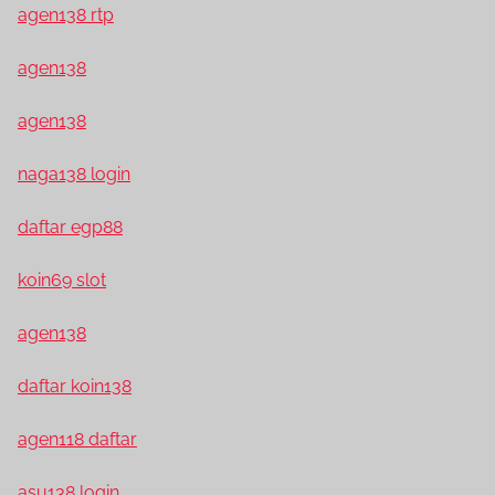
agen138 rtp
agen138
agen138
naga138 login
daftar egp88
koin69 slot
agen138
daftar koin138
agen118 daftar
asu138 login