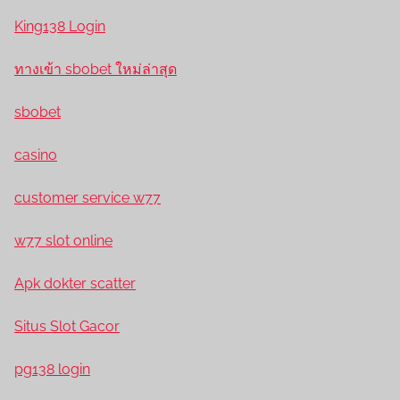
King138 Login
ทางเข้า sbobet ใหม่ล่าสุด
sbobet
casino
customer service w77
w77 slot online
Apk dokter scatter
Situs Slot Gacor
pg138 login