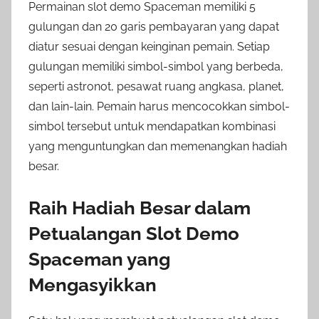
Permainan slot demo Spaceman memiliki 5
gulungan dan 20 garis pembayaran yang dapat
diatur sesuai dengan keinginan pemain. Setiap
gulungan memiliki simbol-simbol yang berbeda,
seperti astronot, pesawat ruang angkasa, planet,
dan lain-lain. Pemain harus mencocokkan simbol-
simbol tersebut untuk mendapatkan kombinasi
yang menguntungkan dan memenangkan hadiah
besar.
Raih Hadiah Besar dalam
Petualangan Slot Demo
Spaceman yang
Mengasyikkan