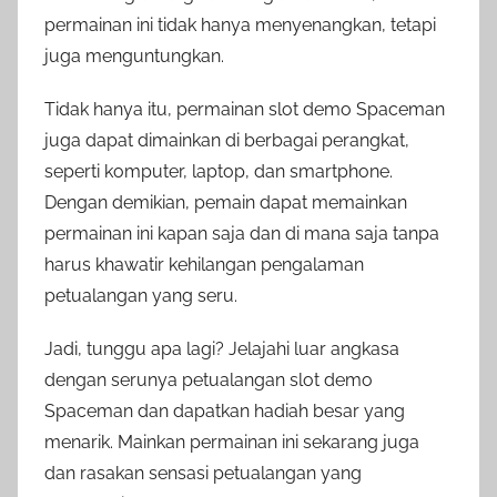
permainan ini tidak hanya menyenangkan, tetapi
juga menguntungkan.
Tidak hanya itu, permainan slot demo Spaceman
juga dapat dimainkan di berbagai perangkat,
seperti komputer, laptop, dan smartphone.
Dengan demikian, pemain dapat memainkan
permainan ini kapan saja dan di mana saja tanpa
harus khawatir kehilangan pengalaman
petualangan yang seru.
Jadi, tunggu apa lagi? Jelajahi luar angkasa
dengan serunya petualangan slot demo
Spaceman dan dapatkan hadiah besar yang
menarik. Mainkan permainan ini sekarang juga
dan rasakan sensasi petualangan yang