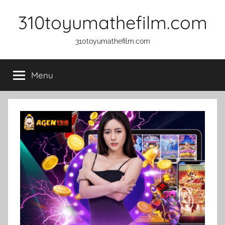
Skip
310toyumathefilm.com
to
content
310toyumathefilm.com
Menu