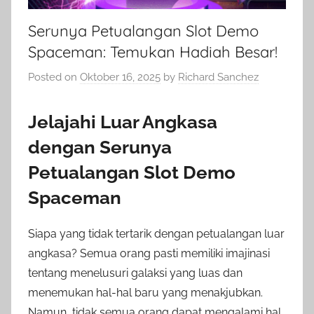
Serunya Petualangan Slot Demo
Spaceman: Temukan Hadiah Besar!
Posted on
Oktober 16, 2025
by
Richard Sanchez
Jelajahi Luar Angkasa
dengan Serunya
Petualangan Slot Demo
Spaceman
Siapa yang tidak tertarik dengan petualangan luar
angkasa? Semua orang pasti memiliki imajinasi
tentang menelusuri galaksi yang luas dan
menemukan hal-hal baru yang menakjubkan.
Namun, tidak semua orang dapat mengalami hal