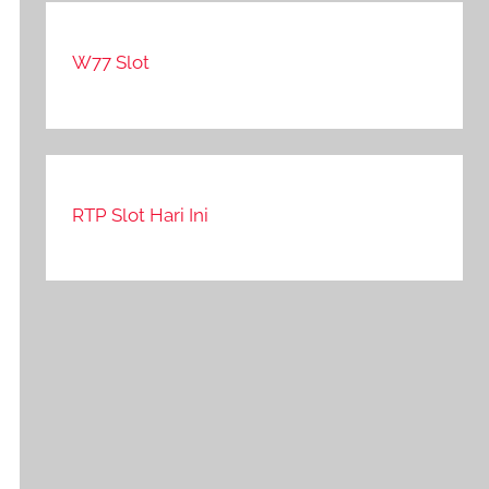
W77 Slot
RTP Slot Hari Ini