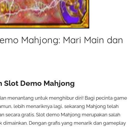
Demo Mahjong: Mari Main dan
 Slot Demo Mahjong
an menantang untuk menghibur diri! Bagi pecinta game
amun, lebih menariknya lagi, sekarang Mahjong telah
an secara gratis. Slot demo Mahjong merupakan salah
uk dimainkan. Dengan grafis yang menarik dan gameplay