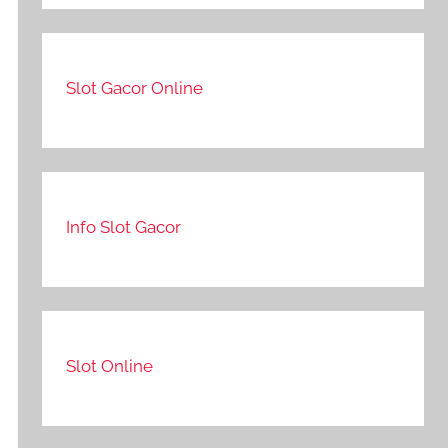
Slot Gacor Online
Info Slot Gacor
Slot Online