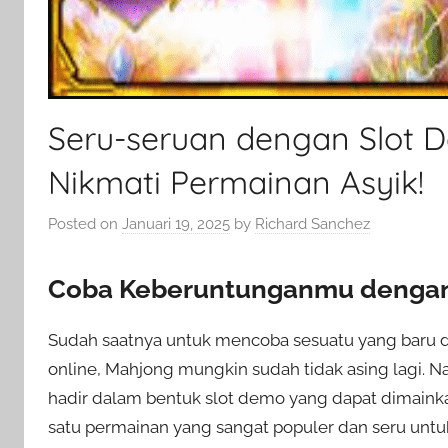
Seru-seruan dengan Slot 
Nikmati Permainan Asyik!
Posted on
Januari 19, 2025
by
Richard Sanchez
Coba Keberuntunganmu dengan
Sudah saatnya untuk mencoba sesuatu yang baru d
online, Mahjong mungkin sudah tidak asing lagi. N
hadir dalam bentuk slot demo yang dapat dimaink
satu permainan yang sangat populer dan seru unt