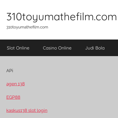
Skip
to
310toyumathefilm.com
content
310toyumathefilm.com
Slot Online
Casino Online
Judi Bola
APi
agen 138
EGP88
kaskus138 slot login