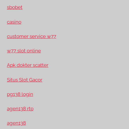
sbobet
casino
customer service w77
w77 slot online
Apk dokter scatter
Situs Slot Gacor
pg138 login
agen138 rtp
agen138