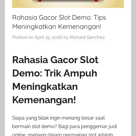
Rahasia Gacor Slot Demo: Tips
Meningkatkan Kemenangan!
Posted on
April 19, 2026
by
Richard Sanchez
Rahasia Gacor Slot
Demo: Trik Ampuh
Meningkatkan
Kemenangan!
Siapa yang tidak ingin menang besar saat
bermain slot demo? Bagi para penggemar judi
online, menang dalam permainan slot adalah