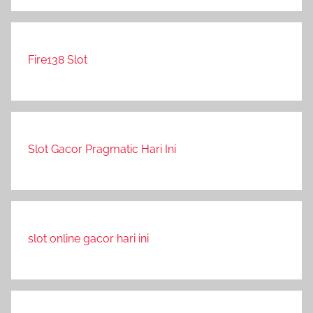
Fire138 Slot
Slot Gacor Pragmatic Hari Ini
slot online gacor hari ini