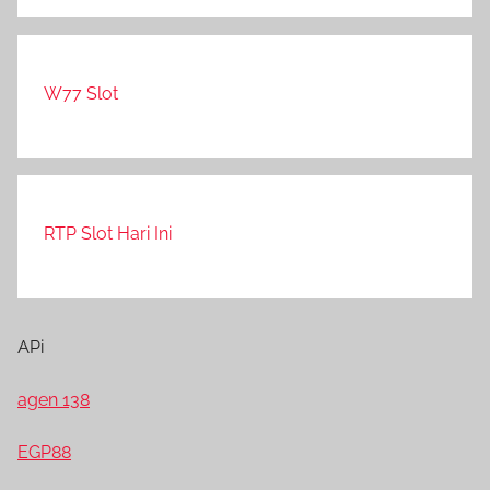
W77 Slot
RTP Slot Hari Ini
APi
agen 138
EGP88