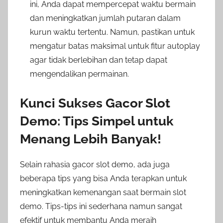
ini, Anda dapat mempercepat waktu bermain
dan meningkatkan jumlah putaran dalam
kurun waktu tertentu. Namun, pastikan untuk
mengatur batas maksimal untuk fitur autoplay
agar tidak berlebihan dan tetap dapat
mengendalikan permainan.
Kunci Sukses Gacor Slot
Demo: Tips Simpel untuk
Menang Lebih Banyak!
Selain rahasia gacor slot demo, ada juga
beberapa tips yang bisa Anda terapkan untuk
meningkatkan kemenangan saat bermain slot
demo. Tips-tips ini sederhana namun sangat
efektif untuk membantu Anda meraih