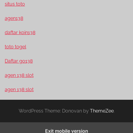
situs toto
agen138
daftar koin138
toto togel
Daftar go138
agen 138 slot
agen 138 slot
WordPress Theme: Donovan by
ThemeZee
.
Exit mobile version