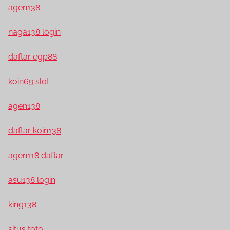
agen138
naga138 login
daftar egp88
koin69 slot
agen138
daftar koin138
agen118 daftar
asu138 login
king138
situs toto