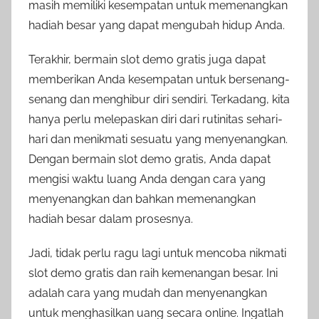
masih memiliki kesempatan untuk memenangkan
hadiah besar yang dapat mengubah hidup Anda.
Terakhir, bermain slot demo gratis juga dapat
memberikan Anda kesempatan untuk bersenang-
senang dan menghibur diri sendiri. Terkadang, kita
hanya perlu melepaskan diri dari rutinitas sehari-
hari dan menikmati sesuatu yang menyenangkan.
Dengan bermain slot demo gratis, Anda dapat
mengisi waktu luang Anda dengan cara yang
menyenangkan dan bahkan memenangkan
hadiah besar dalam prosesnya.
Jadi, tidak perlu ragu lagi untuk mencoba nikmati
slot demo gratis dan raih kemenangan besar. Ini
adalah cara yang mudah dan menyenangkan
untuk menghasilkan uang secara online. Ingatlah