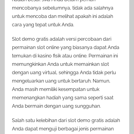
mencobanya sebelumnya, tidak ada salahnya
untuk mencoba dan melihat apakah ini adalah
cara yang tepat untuk Anda.
Slot demo gratis adalah versi percobaan dari
permainan slot online yang biasanya dapat Anda
temukan di kasino fisik atau online. Permainan ini
memungkinkan Anda untuk memainkan slot
dengan uang virtual, sehingga Anda tidak perlu
mengeluarkan uang untuk bertaruh. Namun,
Anda masih memiliki kesempatan untuk
memenangkan hadiah yang sama seperti saat
Anda bermain dengan uang sungguhan.
Salah satu kelebihan dari slot demo gratis adalah
Anda dapat menguji berbagai jenis permainan