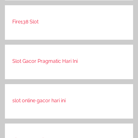
Fire138 Slot
Slot Gacor Pragmatic Hari Ini
slot online gacor hari ini