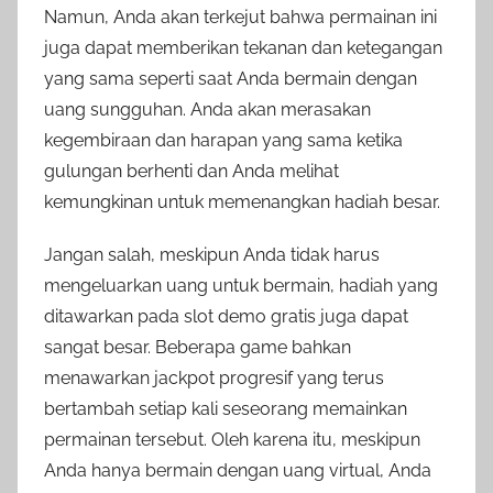
Namun, Anda akan terkejut bahwa permainan ini
juga dapat memberikan tekanan dan ketegangan
yang sama seperti saat Anda bermain dengan
uang sungguhan. Anda akan merasakan
kegembiraan dan harapan yang sama ketika
gulungan berhenti dan Anda melihat
kemungkinan untuk memenangkan hadiah besar.
Jangan salah, meskipun Anda tidak harus
mengeluarkan uang untuk bermain, hadiah yang
ditawarkan pada slot demo gratis juga dapat
sangat besar. Beberapa game bahkan
menawarkan jackpot progresif yang terus
bertambah setiap kali seseorang memainkan
permainan tersebut. Oleh karena itu, meskipun
Anda hanya bermain dengan uang virtual, Anda