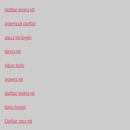
daftar koin138
agen118 daftar
asu138 login
king138
situs toto
agen138
daftar koin138
toto togel
Daftar go138