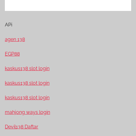
APi
agen 138
EGP88
kaskus138 slot login
kaskus138 slot login
kaskus138 slot login
mahjong ways login
Devil138 Daftar