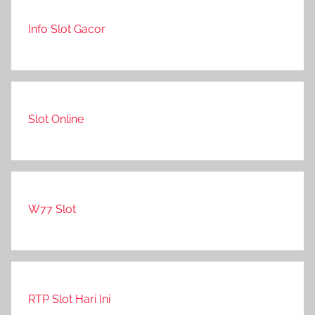
Info Slot Gacor
Slot Online
W77 Slot
RTP Slot Hari Ini