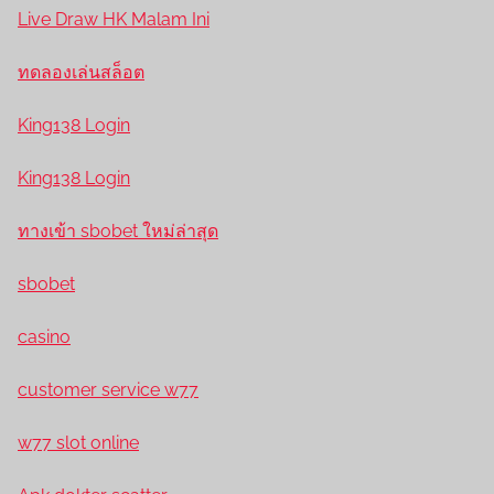
Live Draw HK Malam Ini
ทดลองเล่นสล็อต
King138 Login
King138 Login
ทางเข้า sbobet ใหม่ล่าสุด
sbobet
casino
customer service w77
w77 slot online