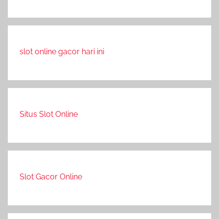
slot online gacor hari ini
Situs Slot Online
Slot Gacor Online