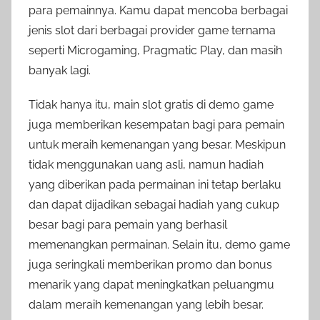
para pemainnya. Kamu dapat mencoba berbagai
jenis slot dari berbagai provider game ternama
seperti Microgaming, Pragmatic Play, dan masih
banyak lagi.
Tidak hanya itu, main slot gratis di demo game
juga memberikan kesempatan bagi para pemain
untuk meraih kemenangan yang besar. Meskipun
tidak menggunakan uang asli, namun hadiah
yang diberikan pada permainan ini tetap berlaku
dan dapat dijadikan sebagai hadiah yang cukup
besar bagi para pemain yang berhasil
memenangkan permainan. Selain itu, demo game
juga seringkali memberikan promo dan bonus
menarik yang dapat meningkatkan peluangmu
dalam meraih kemenangan yang lebih besar.