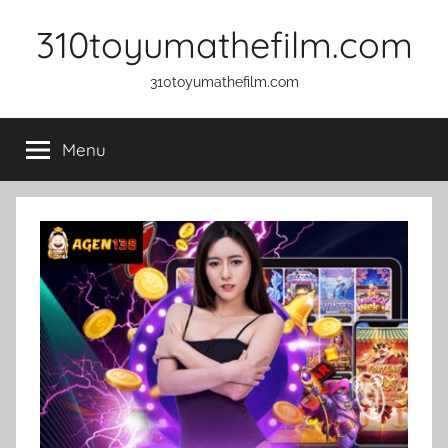
Skip
310toyumathefilm.com
to
content
310toyumathefilm.com
Menu