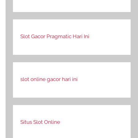
Slot Gacor Pragmatic Hari Ini
slot online gacor hari ini
Situs Slot Online