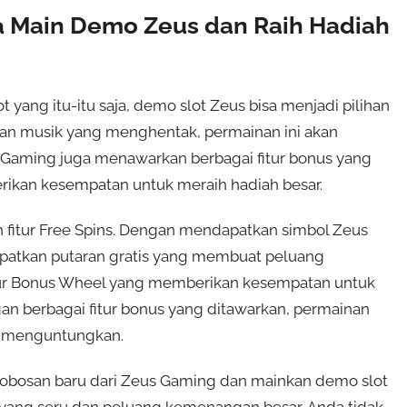
a Main Demo Zeus dan Raih Hadiah
yang itu-itu saja, demo slot Zeus bisa menjadi pilihan
dan musik yang menghentak, permainan ini akan
us Gaming juga menawarkan berbagai fitur bonus yang
kan kesempatan untuk meraih hadiah besar.
ah fitur Free Spins. Dengan mendapatkan simbol Zeus
apatkan putaran gratis yang membuat peluang
fitur Bonus Wheel yang memberikan kesempatan untuk
n berbagai fitur bonus yang ditawarkan, permainan
ga menguntungkan.
obosan baru dari Zeus Gaming dan mainkan demo slot