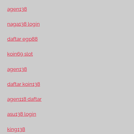
agen138
naga138 login
daftar egp88
koin69 slot
agen138
daftar koin138
agen118 daftar
asu138 login
king138