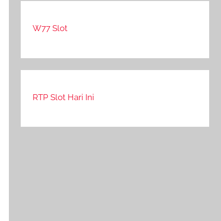
W77 Slot
RTP Slot Hari Ini