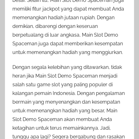
besar. Selain itu, Main Slot Demo Spaceman juga
memiliki fitur jackpot yang dapat membuat Anda
memenangkan hadiah jutaan rupiah. Dengan
demikian, dibarengi dengan keseruan
berpetualang di luar angkasa, Main Slot Demo
Spaceman juga dapat memberikan kesempatan
untuk memenangkan hadiah yang menggiurkan.
Dengan segala kelebihan yang ditawarkan, tidak
heran jika Main Slot Demo Spaceman menjadi
salah satu game slot yang paling populer di
kalangan pemain Indonesia. Dengan pengalaman
bermain yang menyenangkan dan kesempatan
untuk memenangkan hadiah yang besar, Main
Slot Demo Spaceman akan membuat Anda
ketagihan untuk terus memainkannya. Jadi,
tunggu apa lagi? Segera bergabung dan rasakan