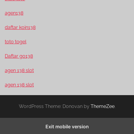
agen138
daftar koin138
toto togel
Daftar go138
agen 138 slot
agen 138 slot
WordPress Theme: Donovan by
ThemeZee
.
Exit mobile version