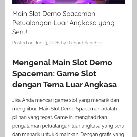
Main Slot Demo Spaceman:
Petualangan Luar Angkasa yang
Seru!
Posted on
Juni 3, 2026
by
Richard Sanchez
Mengenal Main Slot Demo
Spaceman: Game Slot
dengan Tema Luar Angkasa
Jika Anda mencari game slot yang menarik dan
menghibur, Main Slot Demo Spaceman adalah
pilihan yang tepat. Game ini menghadirkan
pengalaman petualangan luar angkasa yang seru
dan menarik untuk dimainkan. Dengan grafis yang