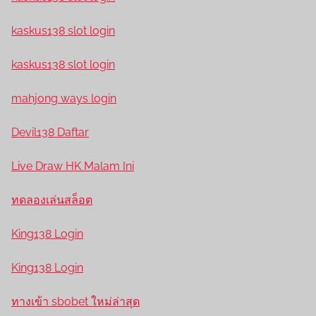
kaskus138 slot login
kaskus138 slot login
mahjong ways login
Devil138 Daftar
Live Draw HK Malam Ini
ทดลองเล่นสล็อต
King138 Login
King138 Login
ทางเข้า sbobet ใหม่ล่าสุด