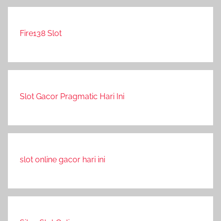
Fire138 Slot
Slot Gacor Pragmatic Hari Ini
slot online gacor hari ini