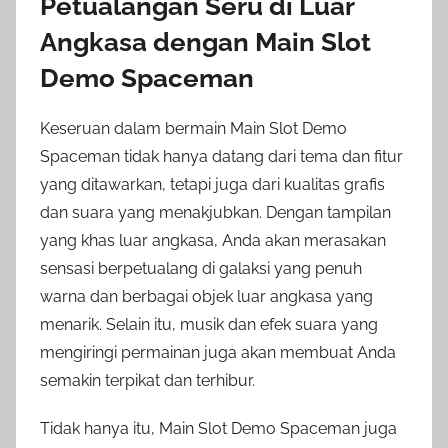
Petualangan Seru di Luar
Angkasa dengan Main Slot
Demo Spaceman
Keseruan dalam bermain Main Slot Demo
Spaceman tidak hanya datang dari tema dan fitur
yang ditawarkan, tetapi juga dari kualitas grafis
dan suara yang menakjubkan. Dengan tampilan
yang khas luar angkasa, Anda akan merasakan
sensasi berpetualang di galaksi yang penuh
warna dan berbagai objek luar angkasa yang
menarik. Selain itu, musik dan efek suara yang
mengiringi permainan juga akan membuat Anda
semakin terpikat dan terhibur.
Tidak hanya itu, Main Slot Demo Spaceman juga