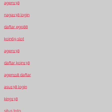
agen138
naga138 login
daftar egp88
koin69 slot
agen138
daftar koin138
agen118 daftar
asu138 login
king138
situs toto