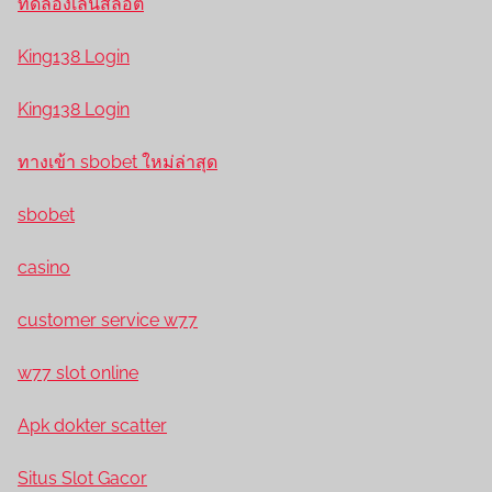
ทดลองเล่นสล็อต
King138 Login
King138 Login
ทางเข้า sbobet ใหม่ล่าสุด
sbobet
casino
customer service w77
w77 slot online
Apk dokter scatter
Situs Slot Gacor