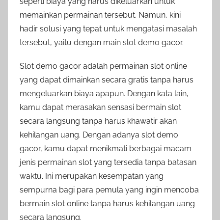
seperti biaya yang harus dikeluarkan untuk
memainkan permainan tersebut. Namun, kini
hadir solusi yang tepat untuk mengatasi masalah
tersebut, yaitu dengan main slot demo gacor.
Slot demo gacor adalah permainan slot online
yang dapat dimainkan secara gratis tanpa harus
mengeluarkan biaya apapun. Dengan kata lain,
kamu dapat merasakan sensasi bermain slot
secara langsung tanpa harus khawatir akan
kehilangan uang. Dengan adanya slot demo
gacor, kamu dapat menikmati berbagai macam
jenis permainan slot yang tersedia tanpa batasan
waktu. Ini merupakan kesempatan yang
sempurna bagi para pemula yang ingin mencoba
bermain slot online tanpa harus kehilangan uang
secara langsung.