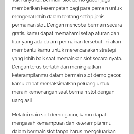
memberikan kesempatan bagi para pemain untuk
mengenal lebih dalam tentang setiap jenis
permainan slot. Dengan mencoba bermain secara
gratis, kamu dapat memahami setiap aturan dan
fitur yang ada dalam permainan tersebut. Ini akan
membantu kamu untuk merencanakan strategi
yang lebih baik saat memainkan slot secara nyata.
Dengan terus berlatih dan meningkatkan
keterampilanmu dalam bermain slot demo gacor,
kamu dapat memaksimalkan peluang untuk
meraih kemenangan saat bermain slot dengan
uang asli.
Melalui main slot demo gacor, kamu dapat
mengasah kemampuan dan keterampilanmu
dalam bermain slot tanpa harus mengeluarkan