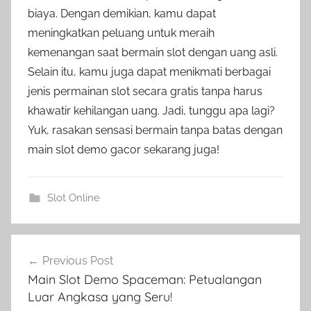
biaya. Dengan demikian, kamu dapat
meningkatkan peluang untuk meraih
kemenangan saat bermain slot dengan uang asli.
Selain itu, kamu juga dapat menikmati berbagai
jenis permainan slot secara gratis tanpa harus
khawatir kehilangan uang. Jadi, tunggu apa lagi?
Yuk, rasakan sensasi bermain tanpa batas dengan
main slot demo gacor sekarang juga!
Slot Online
Navigasi
Previous Post
pos
Main Slot Demo Spaceman: Petualangan
Luar Angkasa yang Seru!