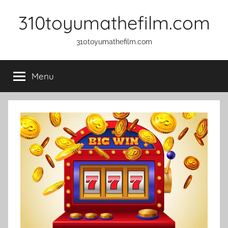
Skip
310toyumathefilm.com
to
content
310toyumathefilm.com
Menu