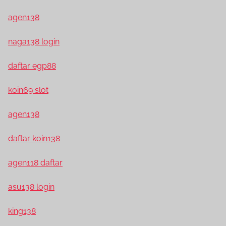
agen138
naga138 login
daftar egp88
koin69 slot
agen138
daftar koin138
agen118 daftar
asu138 login
king138