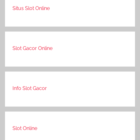
Situs Slot Online
Slot Gacor Online
Info Slot Gacor
Slot Online