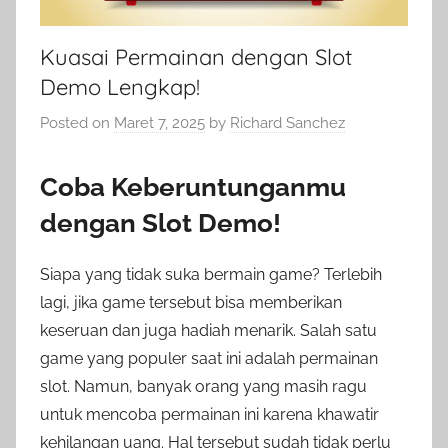
Kuasai Permainan dengan Slot
Demo Lengkap!
Posted on
Maret 7, 2025
by
Richard Sanchez
Coba Keberuntunganmu
dengan Slot Demo!
Siapa yang tidak suka bermain game? Terlebih
lagi, jika game tersebut bisa memberikan
keseruan dan juga hadiah menarik. Salah satu
game yang populer saat ini adalah permainan
slot. Namun, banyak orang yang masih ragu
untuk mencoba permainan ini karena khawatir
kehilangan uang. Hal tersebut sudah tidak perlu