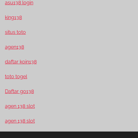
asu138 login
king138
situs toto
agen138
daftar koin138
toto togel
Daftar go138
agen 138 slot
agen 138 slot