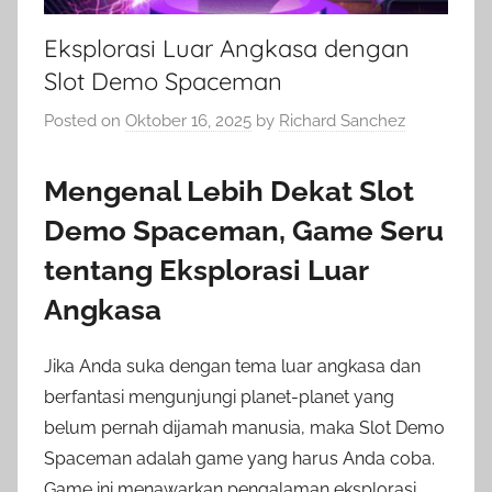
Eksplorasi Luar Angkasa dengan
Slot Demo Spaceman
Posted on
Oktober 16, 2025
by
Richard Sanchez
Mengenal Lebih Dekat Slot
Demo Spaceman, Game Seru
tentang Eksplorasi Luar
Angkasa
Jika Anda suka dengan tema luar angkasa dan
berfantasi mengunjungi planet-planet yang
belum pernah dijamah manusia, maka Slot Demo
Spaceman adalah game yang harus Anda coba.
Game ini menawarkan pengalaman eksplorasi