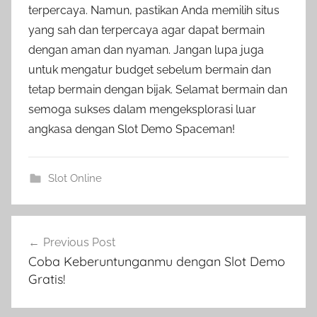
terpercaya. Namun, pastikan Anda memilih situs
yang sah dan terpercaya agar dapat bermain
dengan aman dan nyaman. Jangan lupa juga
untuk mengatur budget sebelum bermain dan
tetap bermain dengan bijak. Selamat bermain dan
semoga sukses dalam mengeksplorasi luar
angkasa dengan Slot Demo Spaceman!
Slot Online
Navigasi
Previous Post
pos
Coba Keberuntunganmu dengan Slot Demo
Gratis!