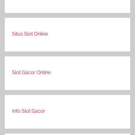
Situs Slot Online
Slot Gacor Online
Info Slot Gacor