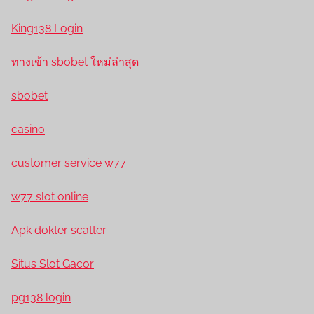
King138 Login
ทางเข้า sbobet ใหม่ล่าสุด
sbobet
casino
customer service w77
w77 slot online
Apk dokter scatter
Situs Slot Gacor
pg138 login