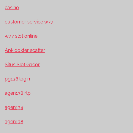
casino
customer service w77
w77 slot online
Apk dokter scatter
Situs Slot Gacor
pg138 login
agen138 rtp
agen138
agen138