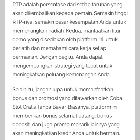
RTP adalah persentase dari setiap taruhan yang
akan dikembalikan kepada pemain. Semakin tinggi
RTP-nya, semakin besar kesempatan Anda untuk
memenangkan hadiah. Kedua, manfaatkan fitur
demo yang disediakan oleh platform ini untuk
berlatih dan memahami cara kerja setiap
permainan. Dengan begitu, Anda dapat
mengembangkan strategi yang tepat untuk
meningkatkan peluang kemenangan Anda.
Selain itu, jangan lupa untuk memanfaatkan
bonus dan promosi yang ditawarkan oleh Coba
Slot Gratis Tanpa Bayar. Biasanya, platform ini
memberikan bonus selamat datang, bonus
deposit, dan juga promo menarik lainnya yang
akan meningkatkan kredit Anda untuk bermain.