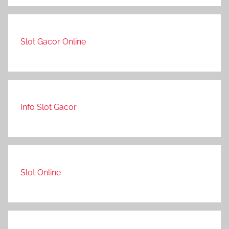
Slot Gacor Online
Info Slot Gacor
Slot Online