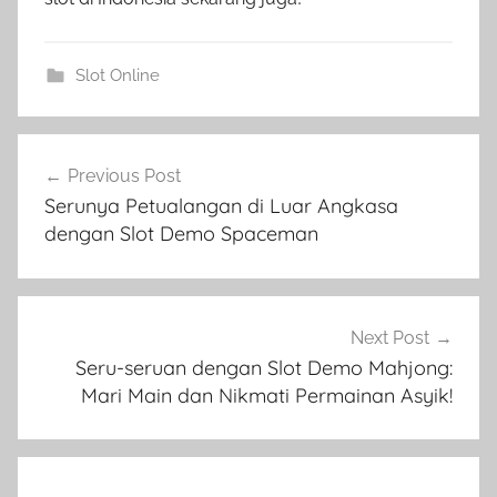
Slot Online
Navigasi
Previous Post
pos
Serunya Petualangan di Luar Angkasa
dengan Slot Demo Spaceman
Next Post
Seru-seruan dengan Slot Demo Mahjong:
Mari Main dan Nikmati Permainan Asyik!