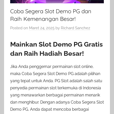
Coba Segera Slot Demo PG dan
Raih Kemenangan Besar!
Posted on
Maret 24, 2025
by
Richard Sanchez
Mainkan Slot Demo PG Gratis
dan Raih Hadiah Besar!
Jika Anda penggemar permainan slot online,
maka Coba Segera Slot Demo PG adalah pilihan
yang tepat untuk Anda. PG Slot adalah salah satu
penyedia permainan slot terkemuka di Indonesia
yang menawarkan berbagai permainan menarik
dan menghibur. Dengan adanya Coba Segera Slot
Demo PG, Anda dapat mencoba berbagai