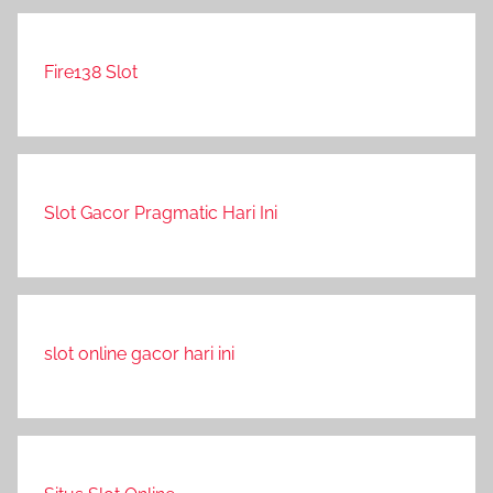
Fire138 Slot
Slot Gacor Pragmatic Hari Ini
slot online gacor hari ini