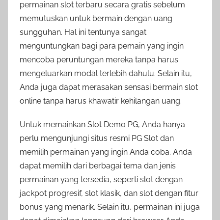
permainan slot terbaru secara gratis sebelum
memutuskan untuk bermain dengan uang
sungguhan. Hal ini tentunya sangat
menguntungkan bagi para pemain yang ingin
mencoba peruntungan mereka tanpa harus
mengeluarkan modal terlebih dahulu. Selain itu,
Anda juga dapat merasakan sensasi bermain slot
online tanpa harus khawatir kehilangan uang.
Untuk memainkan Slot Demo PG, Anda hanya
perlu mengunjungi situs resmi PG Slot dan
memilih permainan yang ingin Anda coba. Anda
dapat memilih dari berbagai tema dan jenis
permainan yang tersedia, seperti slot dengan
jackpot progresif, slot klasik, dan slot dengan fitur
bonus yang menarik. Selain itu, permainan ini juga