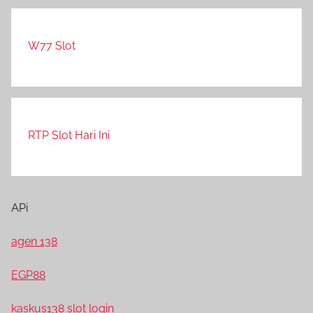
W77 Slot
RTP Slot Hari Ini
APi
agen 138
EGP88
kaskus138 slot login