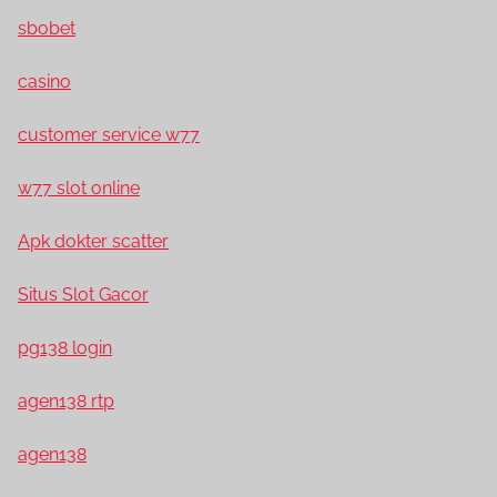
sbobet
casino
customer service w77
w77 slot online
Apk dokter scatter
Situs Slot Gacor
pg138 login
agen138 rtp
agen138