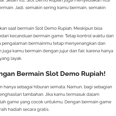
 Selain itu, Slot Demo Rupiah juga menyediakan fitur
ermain. Jadi, semakin sering kamu bermain, semakin
ikan saat bermain Slot Demo Rupiah. Meskipun bisa
ndari kecanduan bermain game. Tetap kontrol waktu dan
ga pengalaman bermainmu tetap menyenangkan dan
an juga kamu bermain dengan jujur dan fair, karena hanya
yang layak.
gan Bermain Slot Demo Rupiah!
n hanya sebagai hiburan semata. Namun, bagi sebagian
penghasilan tambahan. Jika kamu termasuk dalam
adalah game yang cocok untukmu. Dengan bermain game
h hadiah secara gratis.