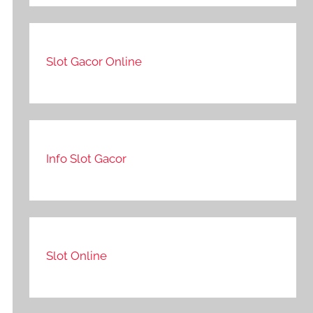
Slot Gacor Online
Info Slot Gacor
Slot Online