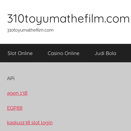
Skip
to
310toyumathefilm.com
content
310toyumathefilm.com
Slot Online
Casino Online
Judi Bola
APi
agen 138
EGP88
kaskus138 slot login