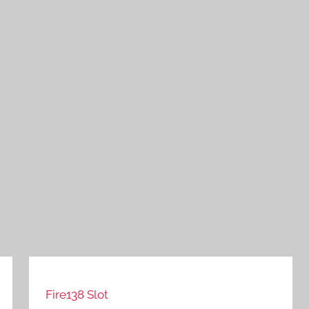
Fire138 Slot