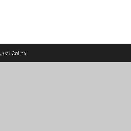
Judi Online