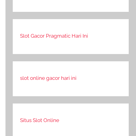
Slot Gacor Pragmatic Hari Ini
slot online gacor hari ini
Situs Slot Online