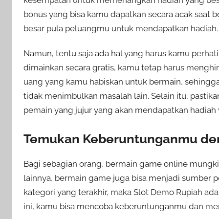
kesempatan untuk memenangkan hadiah yang besar.
bonus yang bisa kamu dapatkan secara acak saat b
besar pula peluangmu untuk mendapatkan hadiah.
Namun, tentu saja ada hal yang harus kamu perhat
dimainkan secara gratis, kamu tetap harus menghi
uang yang kamu habiskan untuk bermain, sehing
tidak menimbulkan masalah lain. Selain itu, pastik
pemain yang jujur yang akan mendapatkan hadiah 
Temukan Keberuntunganmu den
Bagi sebagian orang, bermain game online mungki
lainnya, bermain game juga bisa menjadi sumber 
kategori yang terakhir, maka Slot Demo Rupiah 
ini, kamu bisa mencoba keberuntunganmu dan merai