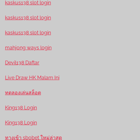
kaskus138 slot login
kaskus138 slot login
kaskus138 slot login
mahjong ways login
Devil138 Daftar
Live Draw HK Malam Ini
ทดลองเล่นสล็อต
King138 Login
King138 Login
ทางเข้า sbobet ใหม่ล่าสุด