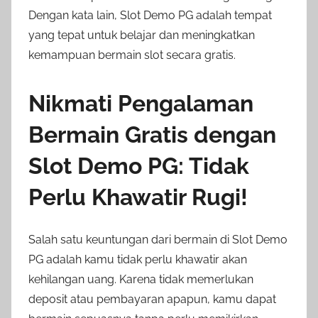
Dengan kata lain, Slot Demo PG adalah tempat
yang tepat untuk belajar dan meningkatkan
kemampuan bermain slot secara gratis.
Nikmati Pengalaman
Bermain Gratis dengan
Slot Demo PG: Tidak
Perlu Khawatir Rugi!
Salah satu keuntungan dari bermain di Slot Demo
PG adalah kamu tidak perlu khawatir akan
kehilangan uang. Karena tidak memerlukan
deposit atau pembayaran apapun, kamu dapat