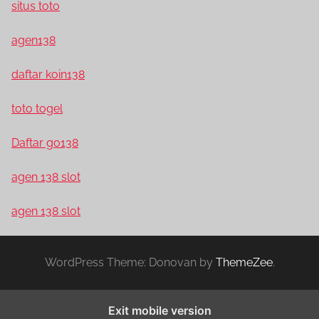
situs toto
agen138
daftar koin138
toto togel
Daftar go138
agen 138 slot
agen 138 slot
WordPress Theme: Donovan by
ThemeZee
.
Exit mobile version