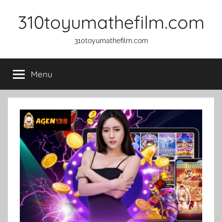
Skip
310toyumathefilm.com
to
content
310toyumathefilm.com
Menu