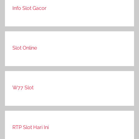
Info Slot Gacor
Slot Online
W77 Slot
RTP Slot Hari Ini