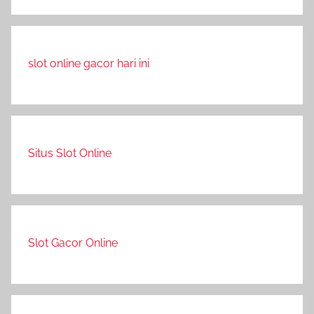
slot online gacor hari ini
Situs Slot Online
Slot Gacor Online