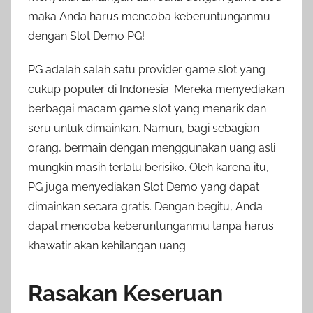
maka Anda harus mencoba keberuntunganmu
dengan Slot Demo PG!
PG adalah salah satu provider game slot yang
cukup populer di Indonesia. Mereka menyediakan
berbagai macam game slot yang menarik dan
seru untuk dimainkan. Namun, bagi sebagian
orang, bermain dengan menggunakan uang asli
mungkin masih terlalu berisiko. Oleh karena itu,
PG juga menyediakan Slot Demo yang dapat
dimainkan secara gratis. Dengan begitu, Anda
dapat mencoba keberuntunganmu tanpa harus
khawatir akan kehilangan uang.
Rasakan Keseruan