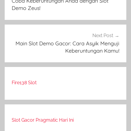
Coba Keberuntungan Anda dengan Slot
Demo Zeus!
Next Post
Main Slot Demo Gacor: Cara Asyik Menguji
Keberuntungan Kamu!
Fire138 Slot
Slot Gacor Pragmatic Hari Ini