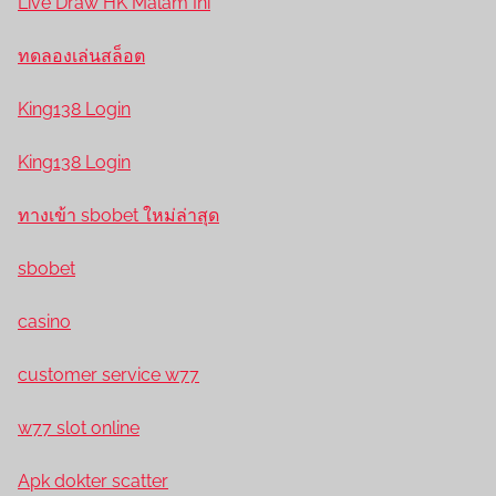
Live Draw HK Malam Ini
ทดลองเล่นสล็อต
King138 Login
King138 Login
ทางเข้า sbobet ใหม่ล่าสุด
sbobet
casino
customer service w77
w77 slot online
Apk dokter scatter