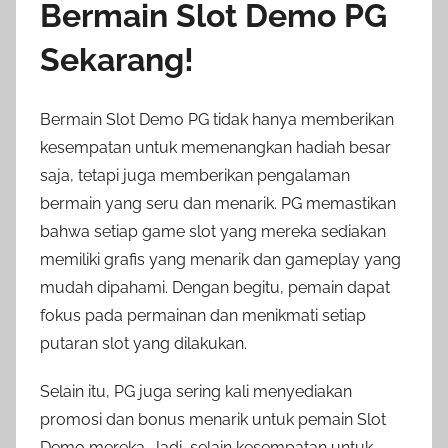
Bermain Slot Demo PG
Sekarang!
Bermain Slot Demo PG tidak hanya memberikan
kesempatan untuk memenangkan hadiah besar
saja, tetapi juga memberikan pengalaman
bermain yang seru dan menarik. PG memastikan
bahwa setiap game slot yang mereka sediakan
memiliki grafis yang menarik dan gameplay yang
mudah dipahami. Dengan begitu, pemain dapat
fokus pada permainan dan menikmati setiap
putaran slot yang dilakukan.
Selain itu, PG juga sering kali menyediakan
promosi dan bonus menarik untuk pemain Slot
Demo mereka. Jadi, selain kesempatan untuk