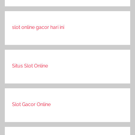
slot online gacor hari ini
Situs Slot Online
Slot Gacor Online