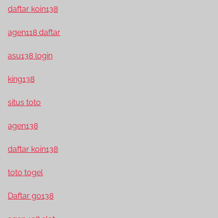
daftar koin138
agen118 daftar
asu138 login
king138
situs toto
agen138
daftar koin138
toto togel
Daftar go138