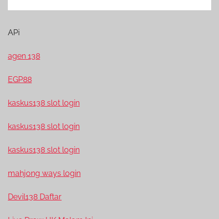
APi
agen 138
EGP88
kaskus138 slot login
kaskus138 slot login
kaskus138 slot login
mahjong ways login
Devil138 Daftar