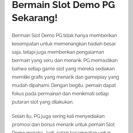
Bermain Slot Demo PG
Sekarang!
Bermain Slot Demo PG tidak hanya memberikan
kesempatan untuk memenangkan hadiah besar
saja, tetapi juga memberikan pengalaman
bermain yang seru dan menarik. PG memastikan
bahwa setiap game slot yang mereka sediakan
memiliki grafis yang menarik dan gameplay yang
mudah dipahami. Dengan begitu, pemain dapat
fokus pada permainan dan menikmati setiap
putaran slot yang dilakukan.
Selain itu, PG juga sering kali menyediakan
promosi dan bonus menarik untuk pemain Slot
Demo mereka. Jadi, selain kesempatan untuk