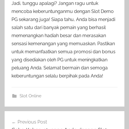
Jadi, tunggu apalagi? Jangan ragu untuk
mencoba keberuntunganmu dengan Slot Demo
PG sekarang juga! Siapa tahu, Anda bisa menjadi
salah satu dari banyak pemain yang berhasil
memenangkan hadiah besar dan merasakan
sensasi kemenangan yang memuaskan. Pastikan
untuk memanfaatkan semua promosi dan bonus
yang disediakan oleh PG untuk meningkatkan
peluang Anda. Selamat bermain dan semoga
keberuntungan selalu berpihak pada Anda!
Slot Online
Navigasi
Previous Post
pos