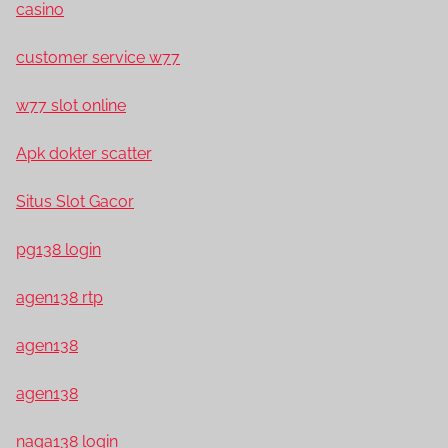
casino
customer service w77
w77 slot online
Apk dokter scatter
Situs Slot Gacor
pg138 login
agen138 rtp
agen138
agen138
naga138 login