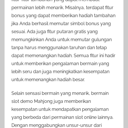
permainan lebih menarik. Misalnya, terdapat fitur
bonus yang dapat memberikan hadiah tambahan
jika Anda berhasil memutar simbol bonus yang
sesuai. Ada juga fitur putaran gratis yang
memungkinkan Anda untuk memutar gulungan
tanpa harus menggunakan taruhan dan tetap
dapat memenangkan hadiah. Semua fitur ini hadir
untuk memberikan pengalaman bermain yang
lebih seru dan juga meningkatkan kesempatan
untuk memenangkan hadiah besar.
Selain sensasi bermain yang menarik, bermain
slot demo Mahjong juga memberikan
kesempatan untuk mendapatkan pengalaman
yang berbeda dari permainan slot online lainnya.
Dengan menggabungkan unsur-unsur dari