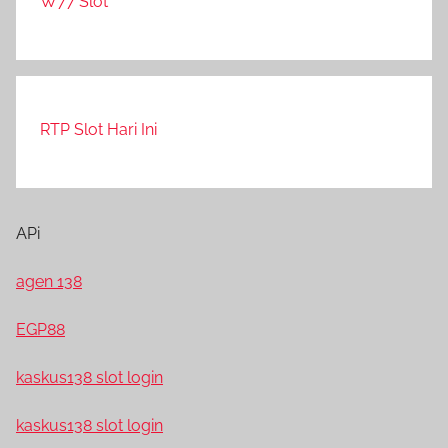
W77 Slot
RTP Slot Hari Ini
APi
agen 138
EGP88
kaskus138 slot login
kaskus138 slot login