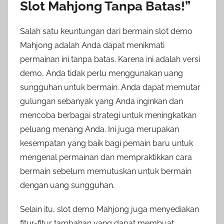
Slot Mahjong Tanpa Batas!”
Salah satu keuntungan dari bermain slot demo
Mahjong adalah Anda dapat menikmati
permainan ini tanpa batas. Karena ini adalah versi
demo, Anda tidak perlu menggunakan uang
sungguhan untuk bermain. Anda dapat memutar
gulungan sebanyak yang Anda inginkan dan
mencoba berbagai strategi untuk meningkatkan
peluang menang Anda. Ini juga merupakan
kesempatan yang baik bagi pemain baru untuk
mengenal permainan dan mempraktikkan cara
bermain sebelum memutuskan untuk bermain
dengan uang sungguhan.
Selain itu, slot demo Mahjong juga menyediakan
fitur-fitur tambahan yang dapat membuat