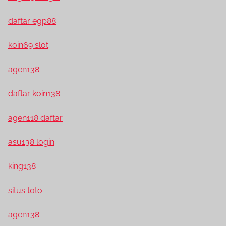
daftar egp88
koin69 slot
agen138
daftar koin138
agen118 daftar
asu138 login
king138
situs toto
agen138