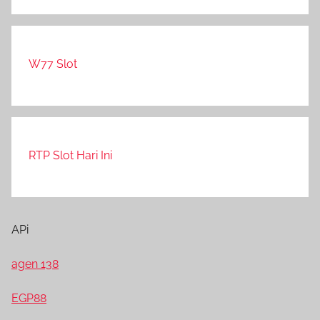
W77 Slot
RTP Slot Hari Ini
APi
agen 138
EGP88