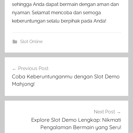
sehingga Anda dapat bermain dengan aman dan
nyaman. Selamat mencoba dan semoga
keberuntungan selalu berpihak pada Anda!
Slot Online
Navigasi
Previous Post
pos
Coba Keberuntunganmu dengan Slot Demo
Mahjong!
Next Post
Explore Slot Demo Lengkap: Nikmati
Pengalaman Bermain yang Seru!