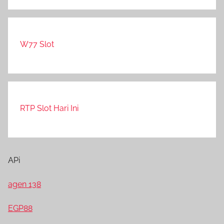
W77 Slot
RTP Slot Hari Ini
APi
agen 138
EGP88