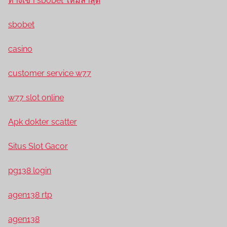
ทางเข้า sbobet ใหม่ล่าสุด
sbobet
casino
customer service w77
w77 slot online
Apk dokter scatter
Situs Slot Gacor
pg138 login
agen138 rtp
agen138