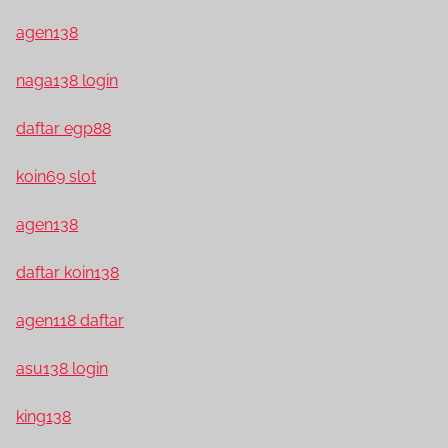
agen138
naga138 login
daftar egp88
koin69 slot
agen138
daftar koin138
agen118 daftar
asu138 login
king138