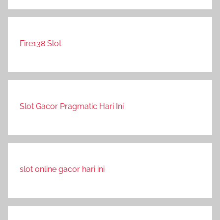
Fire138 Slot
Slot Gacor Pragmatic Hari Ini
slot online gacor hari ini