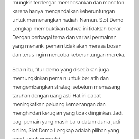
mungkin terdengar membosankan dan monoton
karena hanya mengandalkan keberuntungan
untuk memenangkan hadiah. Namun, Slot Demo
Lengkap membuktikan bahwa ini tidaklah benar.
Dengan berbagai tema dan variasi permainan
yang menarik, pemain tidak akan merasa bosan
dan terus ingin mencoba keberuntungan mereka.
Selain itu, fitur demo yang disediakan juga
memungkinkan pemain untuk berlatih dan
mengembangkan strategi sebelum memasang
taruhan dengan uang asli. Hal ini dapat
meningkatkan peluang kemenangan dan
menghindari kerugian yang tidak diinginkan. Jadi,
bagi pemain yang masih baru dalam dunia judi
online, Slot Demo Lengkap adalah pilihan yang