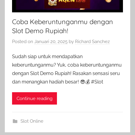
Coba Keberuntunganmu dengan
Slot Demo Rupiah!
Posted on
Januari 20, 2025
by
Richard Sanchez
Sudah siap untuk mendapatkan
keberuntunganmu? Yuk, coba keberuntunganmu
dengan Slot Demo Rupiah! Rasakan sensasi seru
dan menangkan hadiah besar! 😎💰 #Slot
Continue reading
Slot Online