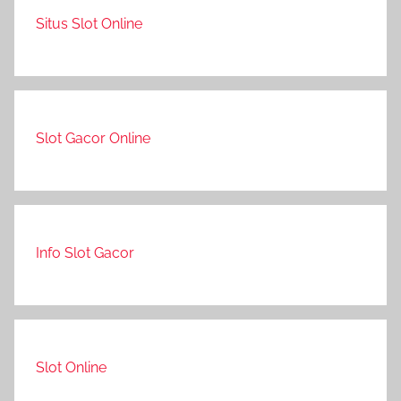
Situs Slot Online
Slot Gacor Online
Info Slot Gacor
Slot Online