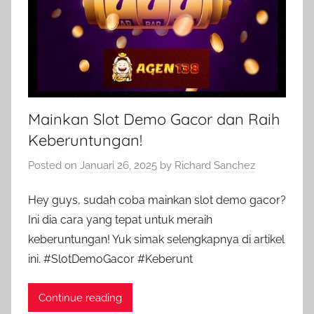
Mainkan Slot Demo Gacor dan Raih
Keberuntungan!
Posted on
Januari 26, 2025
by
Richard Sanchez
Hey guys, sudah coba mainkan slot demo gacor?
Ini dia cara yang tepat untuk meraih
keberuntungan! Yuk simak selengkapnya di artikel
ini. #SlotDemoGacor #Keberunt
Continue reading