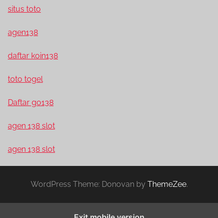
situs toto
agen138
daftar koin138
toto togel
Daftar go138
agen 138 slot
agen 138 slot
WordPress Theme: Donovan by
ThemeZee
.
Exit mobile version