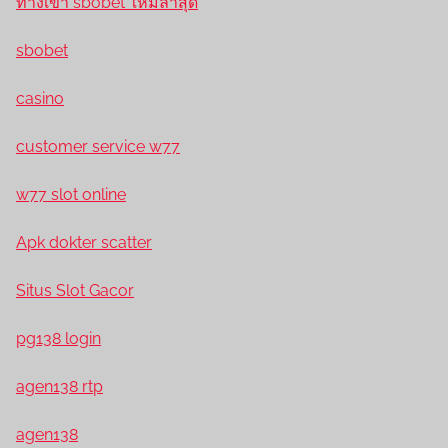
ทางเข้า sbobet ใหม่ล่าสุด
sbobet
casino
customer service w77
w77 slot online
Apk dokter scatter
Situs Slot Gacor
pg138 login
agen138 rtp
agen138