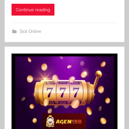
Continue reading
Slot Online