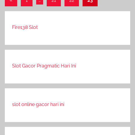
«
1
…
21
22
23
Posts
pos
Fire138 Slot
Slot Gacor Pragmatic Hari Ini
slot online gacor hari ini