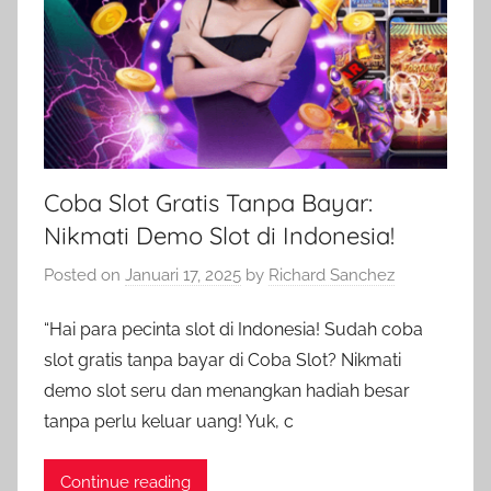
Coba Slot Gratis Tanpa Bayar:
Nikmati Demo Slot di Indonesia!
Posted on
Januari 17, 2025
by
Richard Sanchez
“Hai para pecinta slot di Indonesia! Sudah coba
slot gratis tanpa bayar di Coba Slot? Nikmati
demo slot seru dan menangkan hadiah besar
tanpa perlu keluar uang! Yuk, c
Continue reading