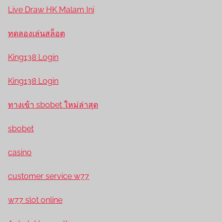
Live Draw HK Malam Ini
ทดลองเล่นสล็อต
King138 Login
King138 Login
ทางเข้า sbobet ใหม่ล่าสุด
sbobet
casino
customer service w77
w77 slot online