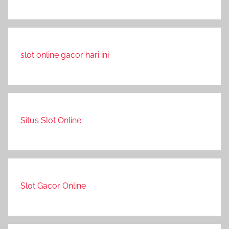
slot online gacor hari ini
Situs Slot Online
Slot Gacor Online