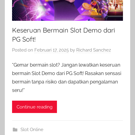
Keseruan Bermain Slot Demo dari
PG Soft!
Posted on
Februari 17, 2025
by
Richard Sanchez
“Gemar bermain slot? Jangan lewatkan keseruan
bermain Slot Demo dari PG Soft! Rasakan sensasi
bermain tanpa risiko dan dapatkan pengalaman
seru!”
Continue reading
Slot Online