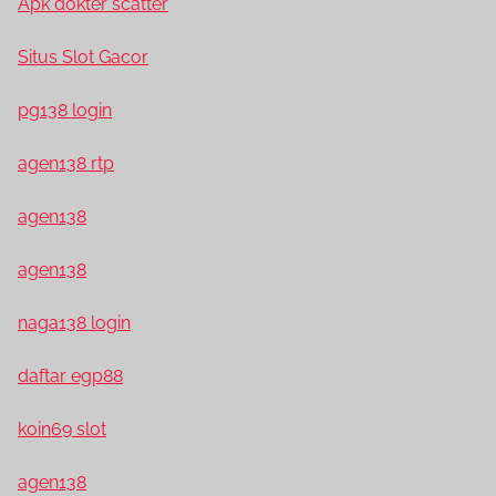
Apk dokter scatter
Situs Slot Gacor
pg138 login
agen138 rtp
agen138
agen138
naga138 login
daftar egp88
koin69 slot
agen138