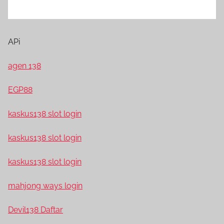
APi
agen 138
EGP88
kaskus138 slot login
kaskus138 slot login
kaskus138 slot login
mahjong ways login
Devil138 Daftar