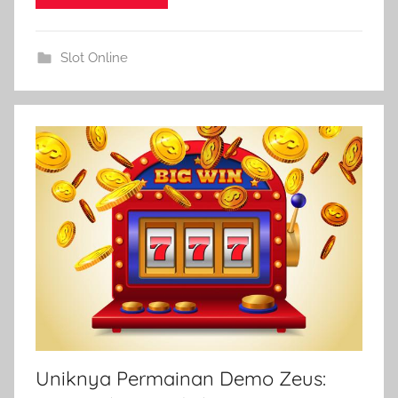
Slot Online
Uniknya Permainan Demo Zeus: